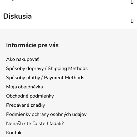
Diskusia
Z
á
Informácie pre vás
p
ä
Ako nakupovať
t
Spôsoby dopravy / Shipping Methods
i
Spôsoby platby / Payment Methods
e
Moja objednávka
Obchodné podmienky
Predávané značky
Podmienky ochrany osobných údajov
Nenašli ste čo ste hľadali?
Kontakt