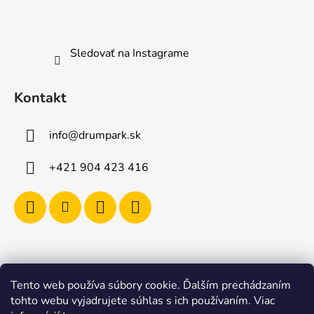
Sledovať na Instagrame
Kontakt
info
@
drumpark.sk
+421 904 423 416
Tento web používa súbory cookie. Ďalším prechádzaním
Navštívte aj e-shop s etnickými hudobnými nástrojmi
tohto webu vyjadrujete súhlas s ich používaním. Viac
Drumbla.sk |