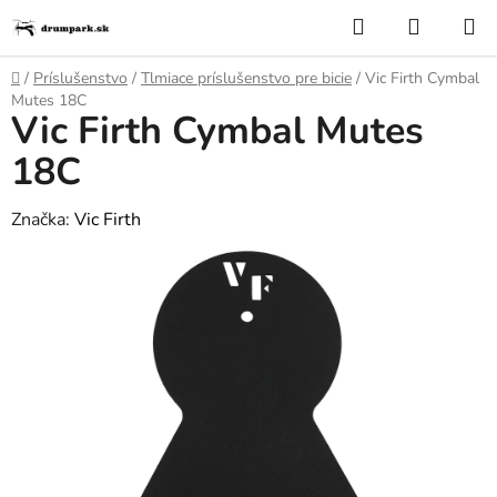
Prejsť
Hľadať
NÁKUP
na
KOŠÍK
obsah
Domov
/
Príslušenstvo
/
Tlmiace príslušenstvo pre bicie
/
Vic Firth Cymbal
Mutes 18C
Vic Firth Cymbal Mutes
18C
Značka:
Vic Firth