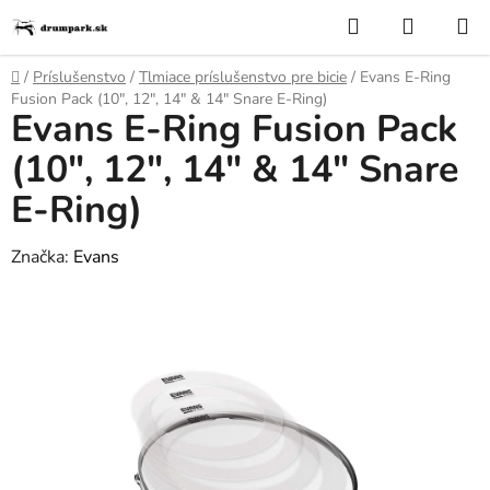
Prejsť
Hľadať
NÁKUP
na
KOŠÍK
obsah
Domov
/
Príslušenstvo
/
Tlmiace príslušenstvo pre bicie
/
Evans E-Ring
Fusion Pack (10", 12", 14" & 14" Snare E-Ring)
Evans E-Ring Fusion Pack
(10", 12", 14" & 14" Snare
E-Ring)
Značka:
Evans