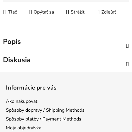
Jednotková cena:
Tlač
Opýtať sa
Strážiť
Zdieľať
Popis
Diskusia
Z
á
Informácie pre vás
p
ä
Ako nakupovať
t
Spôsoby dopravy / Shipping Methods
i
Spôsoby platby / Payment Methods
e
Moja objednávka