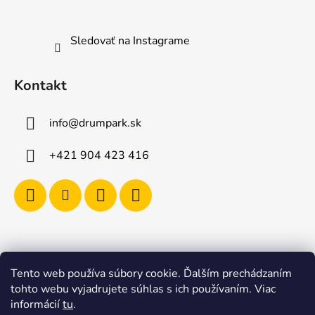
Sledovať na Instagrame
Kontakt
info
@
drumpark.sk
+421 904 423 416
Tento web používa súbory cookie. Ďalším prechádzaním
Navštívte aj e-shop s etnickými hudobnými nástrojmi
tohto webu vyjadrujete súhlas s ich používaním. Viac
Drumbla.sk |
informácií
tu
.
Tento web upravil onRock Design – Upravíme a