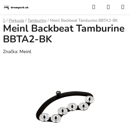
Prejsť
Hľadať
NÁKUP
na
KOŠÍK
obsah
Domov
/
Perkusie
/
Tamburíny
/
Meinl Backbeat Tamburine BBTA2-BK
Meinl Backbeat Tamburine
BBTA2-BK
Značka:
Meinl