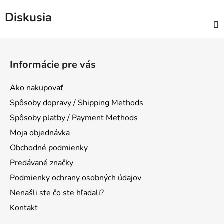
Diskusia
Z
á
Informácie pre vás
p
ä
Ako nakupovať
t
Spôsoby dopravy / Shipping Methods
i
Spôsoby platby / Payment Methods
e
Moja objednávka
Obchodné podmienky
Predávané značky
Podmienky ochrany osobných údajov
Nenašli ste čo ste hľadali?
Kontakt