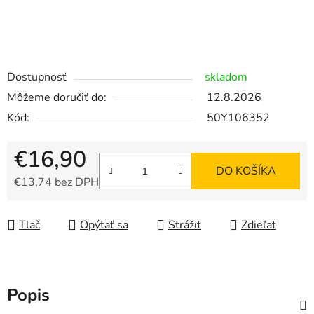
Dostupnosť
skladom
Môžeme doručiť do:
12.8.2026
Kód:
50Y106352
€16,90
DO KOŠÍKA
€13,74 bez DPH
Jednotková cena:
Tlač
Opýtať sa
Strážiť
Zdieľať
Popis