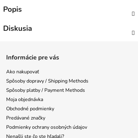
Popis
Diskusia
Z
á
Informácie pre vás
p
ä
Ako nakupovať
t
Spôsoby dopravy / Shipping Methods
i
Spôsoby platby / Payment Methods
e
Moja objednávka
Obchodné podmienky
Predávané značky
Podmienky ochrany osobných údajov
Nenašli ste čo ste hľadali?