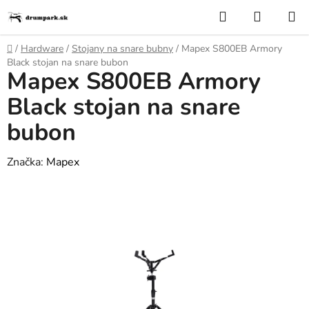
Prejsť
Hľadať
NÁKUP
na
KOŠÍK
obsah
Domov
/
Hardware
/
Stojany na snare bubny
/
Mapex S800EB Armory
Black stojan na snare bubon
Mapex S800EB Armory
Black stojan na snare
bubon
Značka:
Mapex