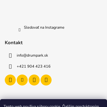
Sledovať na Instagrame
Kontakt
info
@
drumpark.sk
+421 904 423 416
Tento web používa súbory cookie. Ďalším prechádzaním
Navštívte aj e-shop s etnickými hudobnými nástrojmi