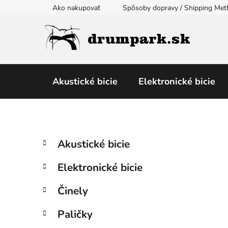
Prejsť
Ako nakupovať
Spôsoby dopravy / Shipping Me
na
obsah
Akustické bicie
Elektronické bicie
B
K
Preskočiť
Akustické bicie
a
kategórie
o
t
č
Elektronické bicie
e
n
g
ý
Činely
ó
p
r
Paličky
i
a
e