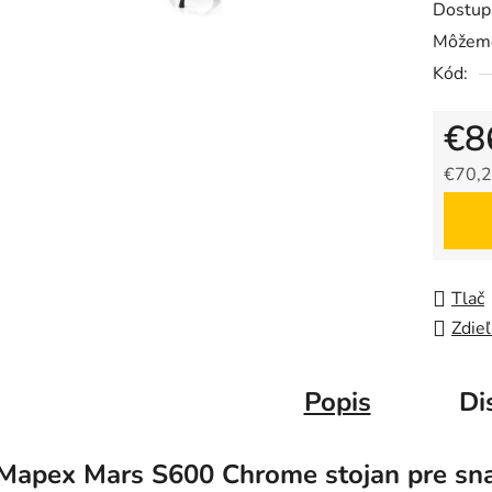
Dostup
Môžeme
Kód:
€8
€70,2
Jedno
Tlač
Zdieľ
Popis
Di
Mapex Mars S600 Chrome stojan pre sn