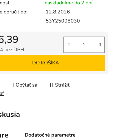
nosť
naskladníme do 2 dní
 doručiť do:
12.8.2026
53Y25008030
6,39
4 bez DPH
tková cena:
DO KOŠÍKA
Opýtať sa
Strážiť
ať
skusia
are
Dodatočné parametre