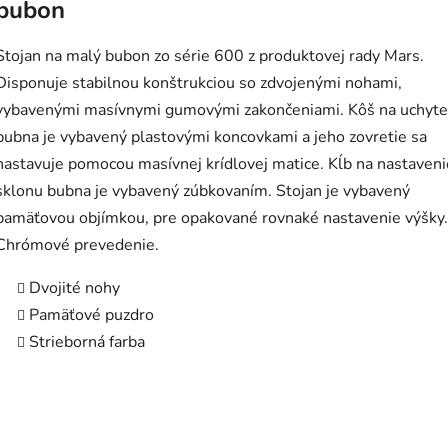
bubon
Stojan na malý bubon zo série 600 z produktovej rady Mars.
Disponuje stabilnou konštrukciou so zdvojenými nohami,
vybavenými masívnymi gumovými zakončeniami. Kôš na uchyte
bubna je vybavený plastovými koncovkami a jeho zovretie sa
nastavuje pomocou masívnej krídlovej matice. Kĺb na nastaveni
sklonu bubna je vybavený zúbkovaním. Stojan je vybavený
pamäťovou objímkou, pre opakované rovnaké nastavenie výšky.
Chrómové prevedenie.
Dvojité nohy
Pamäťové puzdro
Strieborná farba