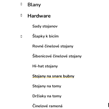
n
Blany
e
l
Hardware
Sady stojanov
Šlapky k bicím
Rovné činelové stojany
Šibenicové činelové stojany
Hi-hat stojany
Stojany na snare bubny
Stojany na tomy
Držiaky na tomy
Činelové ramená