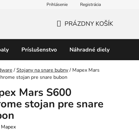
Prihlásenie
Registrácia
Obchodné podmienky
Predávané značky
Podmienky 
PRÁZDNY KOŠÍK
NÁKUPNÝ
KOŠÍK
aly
Príslušenstvo
Náhradné diely
Perku
v
dware
/
Stojany na snare bubny
/
Mapex Mars
hrome stojan pre snare bubon
pex Mars S600
ome stojan pre snare
bon
:
Mapex