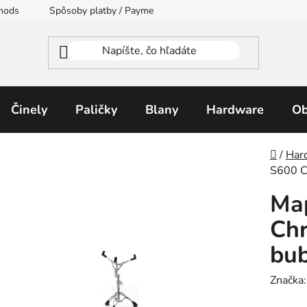
thods
Spôsoby platby / Payment Methods
Moja objednávka
Činely
Paličky
Blany
Hardware
Ob
Domo
/
Har
S600 C
Ma
Chr
bu
Značka