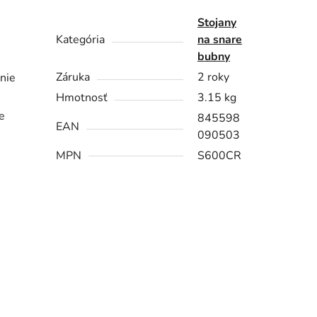
Stojany
Kategória
na snare
bubny
Záruka
2 roky
nie
Hmotnosť
3.15 kg
e
845598
EAN
090503
MPN
S600CR