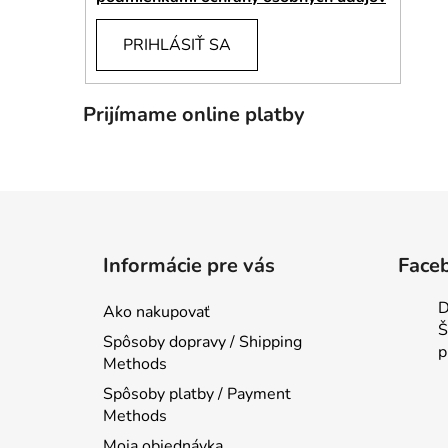
PRIHLÁSIŤ SA
Prijímame online platby
Z
á
Informácie pre vás
Face
p
ä
D
Ako nakupovať
t
Š
Spôsoby dopravy / Shipping
i
p
Methods
e
Spôsoby platby / Payment
Methods
Moja objednávka