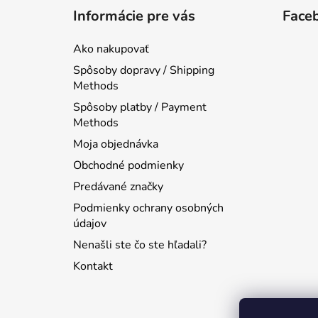
á
Informácie pre vás
Face
p
ä
Ako nakupovať
t
Spôsoby dopravy / Shipping
i
Methods
e
Spôsoby platby / Payment
Methods
Moja objednávka
Obchodné podmienky
Predávané značky
Podmienky ochrany osobných
údajov
Nenašli ste čo ste hľadali?
Kontakt