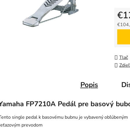
€1
€104,
Jedno
Tlač
Zdieľ
Popis
Di
Yamaha FP7210A Pedál pre basový bub
Tento single pedal k basovému bubnu je vybavený obľúbeným
reťazovým prevodom