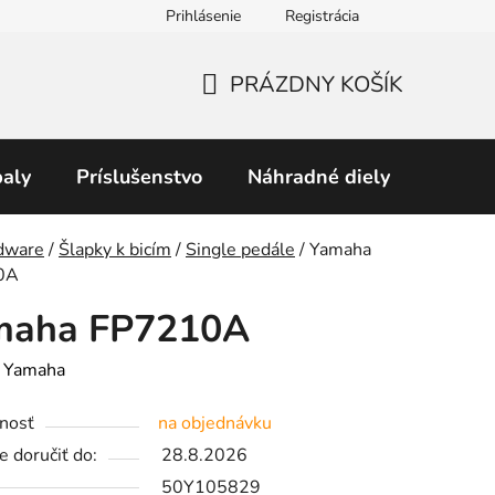
Prihlásenie
Registrácia
Obchodné podmienky
Predávané značky
Podmienky 
PRÁZDNY KOŠÍK
NÁKUPNÝ
KOŠÍK
aly
Príslušenstvo
Náhradné diely
Perku
v
dware
/
Šlapky k bicím
/
Single pedále
/
Yamaha
0A
maha FP7210A
:
Yamaha
nosť
na objednávku
 doručiť do:
28.8.2026
50Y105829