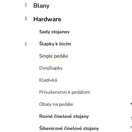
n
Blany
e
l
Hardware
Sady stojanov
Šlapky k bicím
Single pedále
Dvojšlapky
Kladivká
Prísušenstvo k pedálom
Obaly na pedále
Rovné činelové stojany
Šibenicové činelové stojany