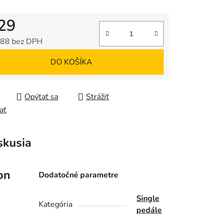
29
88 bez DPH
tková cena:
DO KOŠÍKA
Opýtať sa
Strážiť
ať
skusia
on
Dodatočné parametre
Single
Kategória
pedále