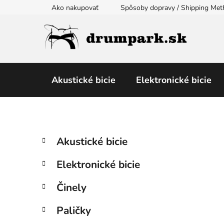
Prejsť
Ako nakupovať
Spôsoby dopravy / Shipping Me
na
obsah
Akustické bicie
Elektronické bicie
B
K
Preskočiť
Akustické bicie
a
kategórie
o
t
č
Elektronické bicie
e
n
g
ý
Činely
ó
p
r
Paličky
i
a
e