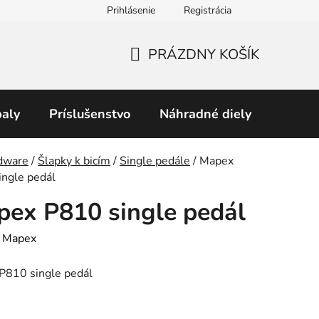
Prihlásenie
Registrácia
Obchodné podmienky
Predávané značky
Podmienky 
PRÁZDNY KOŠÍK
NÁKUPNÝ
KOŠÍK
aly
Príslušenstvo
Náhradné diely
Perku
v
dware
/
Šlapky k bicím
/
Single pedále
/
Mapex
ingle pedál
ex P810 single pedál
:
Mapex
P810 single pedál