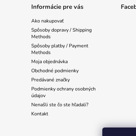
á
Informácie pre vás
Face
p
ä
Ako nakupovať
t
Spôsoby dopravy / Shipping
i
Methods
e
Spôsoby platby / Payment
Methods
Moja objednávka
Obchodné podmienky
Predávané značky
Podmienky ochrany osobných
údajov
Nenašli ste čo ste hľadali?
Kontakt