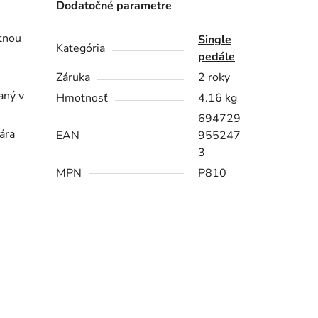
Dodatočné parametre
stnou
Single
Kategória
pedále
Záruka
2 roky
aný v
Hmotnosť
4.16 kg
694729
ára
EAN
955247
3
MPN
P810