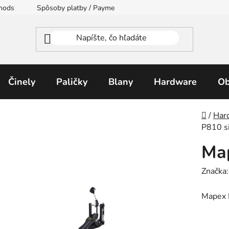
thods
Spôsoby platby / Payment Methods
Moja objednávka
Činely
Paličky
Blany
Hardware
Ob
Domo
/
Har
P810 s
Map
Značka
Mapex 