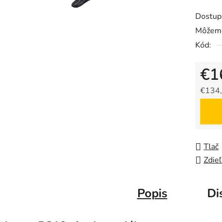
Dostup
Môžeme
Kód:
€1
€134,
Jedno
Tlač
Zdieľ
Popis
Di