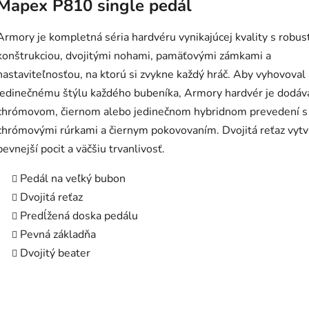
Mapex P810 single pedál
Armory je kompletná séria hardvéru vynikajúcej kvality s robu
konštrukciou, dvojitými nohami, pamäťovými zámkami a
nastaviteľnosťou, na ktorú si zvykne každý hráč. Aby vyhovoval
jedinečnému štýlu každého bubeníka, Armory hardvér je dodáv
chrómovom, čiernom alebo jedinečnom hybridnom prevedení s
chrómovými rúrkami a čiernym pokovovaním. Dvojitá reťaz vytv
pevnejší pocit a väčšiu trvanlivosť.
Pedál na veľký bubon
Dvojitá reťaz
Predĺžená doska pedálu
Pevná základňa
Dvojitý beater