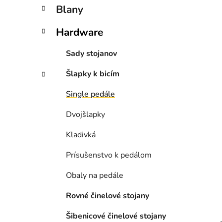
n
Blany
e
l
Hardware
Sady stojanov
Šlapky k bicím
Single pedále
Dvojšlapky
Kladivká
Prísušenstvo k pedálom
Obaly na pedále
Rovné činelové stojany
Šibenicové činelové stojany