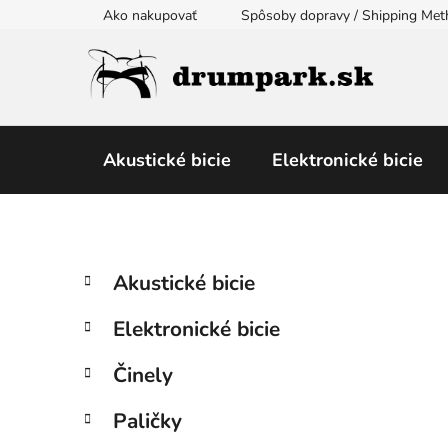
Prejsť
Ako nakupovať
Spôsoby dopravy / Shipping Me
na
obsah
Akustické bicie
Elektronické bicie
B
K
Preskočiť
Akustické bicie
a
kategórie
o
t
č
Elektronické bicie
e
n
g
ý
Činely
ó
p
r
Paličky
i
a
e