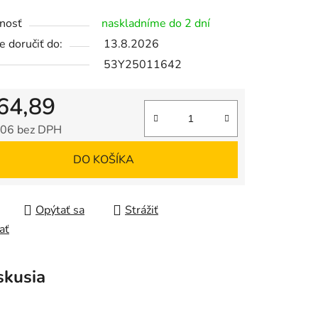
nosť
naskladníme do 2 dní
 doručiť do:
13.8.2026
53Y25011642
64,89
06 bez DPH
tková cena:
DO KOŠÍKA
Opýtať sa
Strážiť
ať
skusia