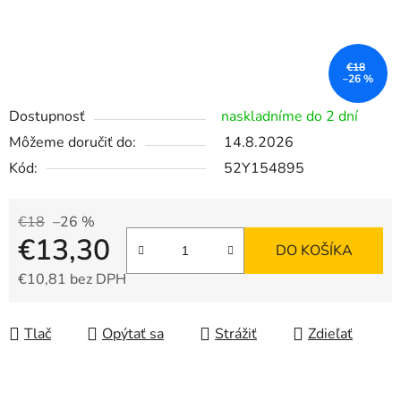
€18
–26 %
Dostupnosť
naskladníme do 2 dní
Môžeme doručiť do:
14.8.2026
Kód:
52Y154895
€18
–26 %
€13,30
DO KOŠÍKA
€10,81 bez DPH
Jednotková cena:
Tlač
Opýtať sa
Strážiť
Zdieľať