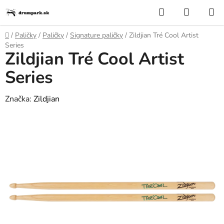
Prejsť
Hľadať
NÁKUP
na
KOŠÍK
obsah
Domov
/
Paličky
/
Paličky
/
Signature paličky
/
Zildjian Tré Cool Artist
Series
Zildjian Tré Cool Artist
Series
Značka:
Zildjian