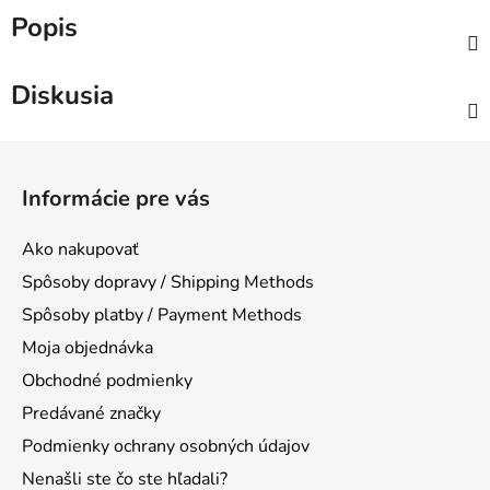
Popis
Diskusia
Z
á
Informácie pre vás
p
ä
Ako nakupovať
t
Spôsoby dopravy / Shipping Methods
i
Spôsoby platby / Payment Methods
e
Moja objednávka
Obchodné podmienky
Predávané značky
Podmienky ochrany osobných údajov
Nenašli ste čo ste hľadali?