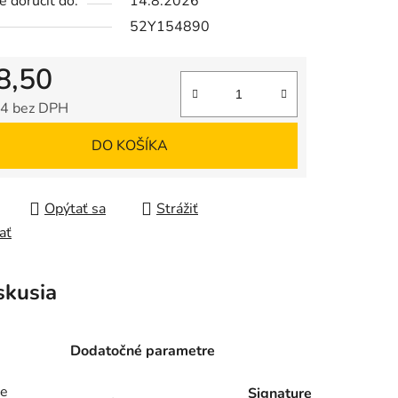
 doručiť do:
14.8.2026
52Y154890
8,50
4 bez DPH
tková cena:
DO KOŠÍKA
Opýtať sa
Strážiť
ať
skusia
Dodatočné parametre
re
Signature