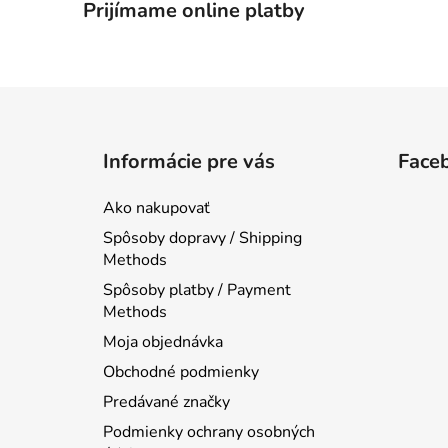
Prijímame online platby
Z
á
Informácie pre vás
Face
p
ä
Ako nakupovať
t
Spôsoby dopravy / Shipping
i
Methods
e
Spôsoby platby / Payment
Methods
Moja objednávka
Obchodné podmienky
Predávané značky
Podmienky ochrany osobných