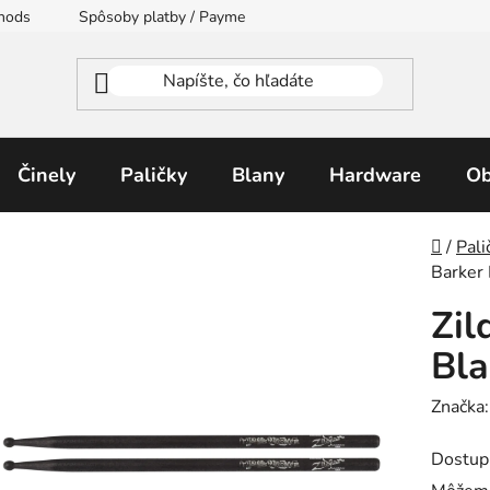
thods
Spôsoby platby / Payment Methods
Moja objednávka
Činely
Paličky
Blany
Hardware
Ob
Domo
/
Pali
Barker 
Zil
Bla
Značka
Dostup