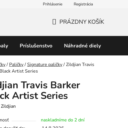
Prihlásenie
Registrácia
Obchodné podmienky
Predávané značky
Podmienky 
PRÁZDNY KOŠÍK
NÁKUPNÝ
KOŠÍK
aly
Príslušenstvo
Náhradné diely
Perku
v
čky
/
Paličky
/
Signature paličky
/
Zildjian Travis
Black Artist Series
djian Travis Barker
ck Artist Series
:
Zildjian
nosť
naskladníme do 2 dní