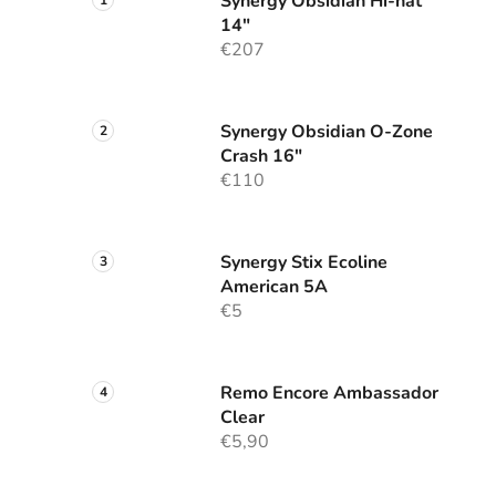
Synergy Obsidian Hi-hat
14"
€207
Synergy Obsidian O-Zone
Crash 16"
€110
Synergy Stix Ecoline
American 5A
€5
Remo Encore Ambassador
Clear
€5,90