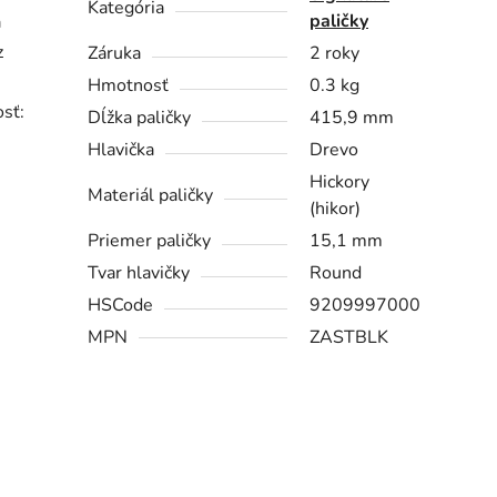
Kategória
paličky
a
z
Záruka
2 roky
Hmotnosť
0.3 kg
osť:
Dĺžka paličky
415,9 mm
Hlavička
Drevo
Hickory
Materiál paličky
(hikor)
Priemer paličky
15,1 mm
Tvar hlavičky
Round
HSCode
9209997000
MPN
ZASTBLK