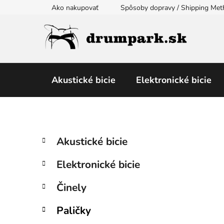
Prejsť
Ako nakupovať
Spôsoby dopravy / Shipping Me
na
obsah
Akustické bicie
Elektronické bicie
B
K
Preskočiť
Akustické bicie
a
kategórie
o
t
č
Elektronické bicie
e
n
g
ý
Činely
ó
p
r
Paličky
i
a
e