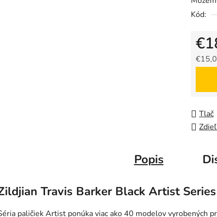
Môžeme
Kód:
€1
€15,0
Jedno
Tlač
Zdieľ
Popis
Di
Zildjian Travis Barker Black Artist Series
Séria paličiek Artist ponúka viac ako 40 modelov vyrobených p