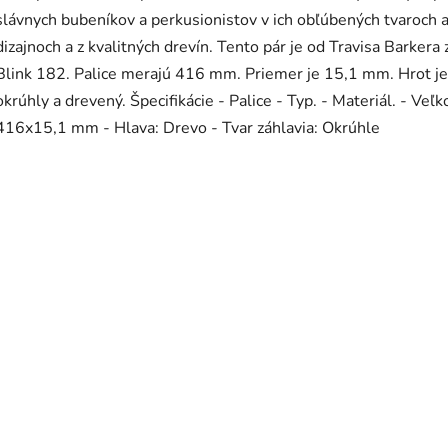
slávnych bubeníkov a perkusionistov v ich obľúbených tvaroch 
dizajnoch a z kvalitných drevín. Tento pár je od Travisa Barkera 
Blink 182. Palice merajú 416 mm. Priemer je 15,1 mm. Hrot je
okrúhly a drevený. Špecifikácie - Palice - Typ. - Materiál. - Veľk
416x15,1 mm - Hlava: Drevo - Tvar záhlavia: Okrúhle