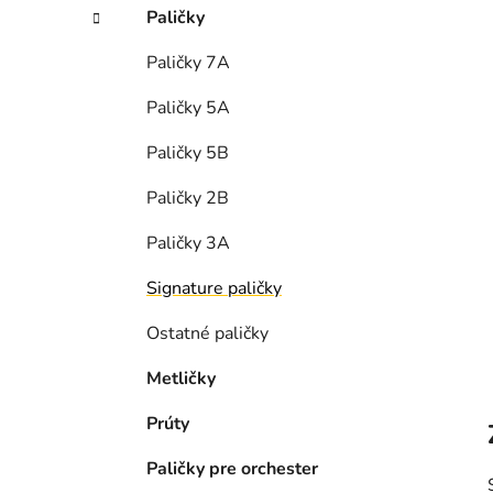
n
Paličky
e
l
Paličky 7A
Paličky 5A
Paličky 5B
Paličky 2B
Paličky 3A
Signature paličky
Ostatné paličky
Metličky
Prúty
Paličky pre orchester