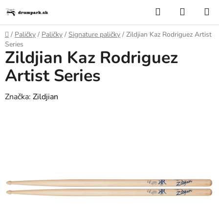
Prejsť
Hľadať
NÁKUP
na
KOŠÍK
obsah
Domov
/
Paličky
/
Paličky
/
Signature paličky
/
Zildjian Kaz Rodriguez Artist
Series
Zildjian Kaz Rodriguez
Artist Series
Značka:
Zildjian