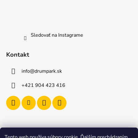
Sledovať na Instagrame
Kontakt
info
@
drumpark.sk
+421 904 423 416
Tento web používa súbory cookie. Ďalším prechádzaním
Navštívte aj e-shop s etnickými hudobnými nástrojmi