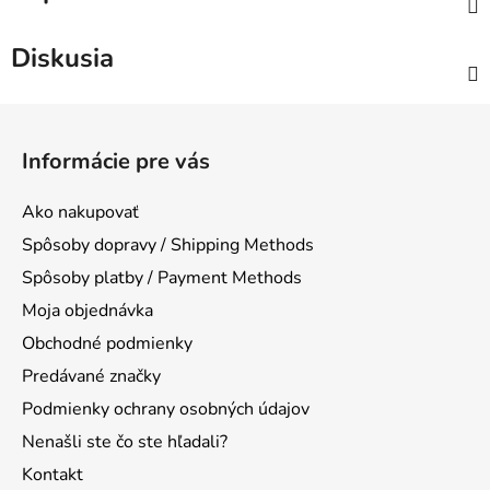
Diskusia
Z
á
Informácie pre vás
p
ä
Ako nakupovať
t
Spôsoby dopravy / Shipping Methods
i
Spôsoby platby / Payment Methods
e
Moja objednávka
Obchodné podmienky
Predávané značky
Podmienky ochrany osobných údajov
Nenašli ste čo ste hľadali?
Kontakt