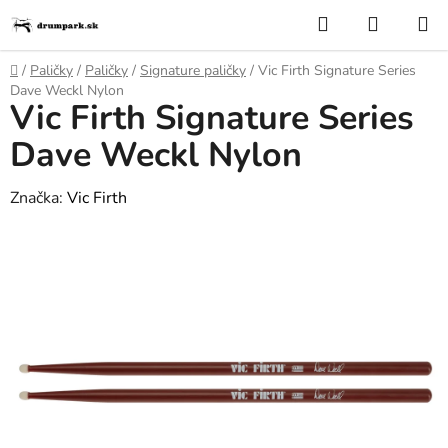
Prejsť
Hľadať
NÁKUP
na
KOŠÍK
obsah
Domov
/
Paličky
/
Paličky
/
Signature paličky
/
Vic Firth Signature Series
Dave Weckl Nylon
Vic Firth Signature Series
Dave Weckl Nylon
Značka:
Vic Firth