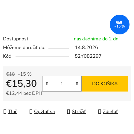
€18
–15 %
Dostupnosť
naskladníme do 2 dní
Môžeme doručiť do:
14.8.2026
Kód:
52Y082297
€18
–15 %
€15,30
DO KOŠÍKA
€12,44 bez DPH
Jednotková cena:
Tlač
Opýtať sa
Strážiť
Zdieľať