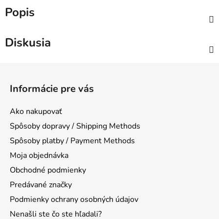
Popis
Diskusia
Z
á
Informácie pre vás
p
ä
Ako nakupovať
t
Spôsoby dopravy / Shipping Methods
i
Spôsoby platby / Payment Methods
e
Moja objednávka
Obchodné podmienky
Predávané značky
Podmienky ochrany osobných údajov
Nenašli ste čo ste hľadali?