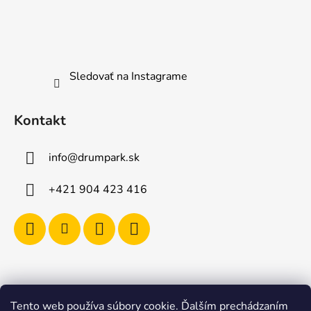
Sledovať na Instagrame
Kontakt
info
@
drumpark.sk
+421 904 423 416
Tento web používa súbory cookie. Ďalším prechádzaním
Navštívte aj e-shop s etnickými hudobnými nástrojmi