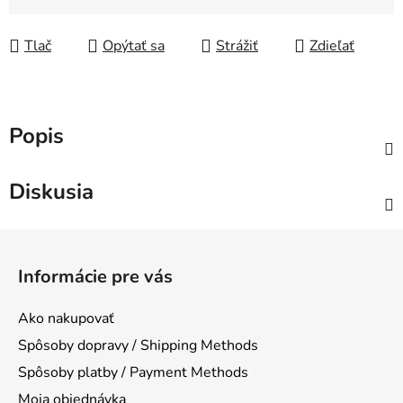
Jednotková cena:
Tlač
Opýtať sa
Strážiť
Zdieľať
Popis
Diskusia
Z
á
Informácie pre vás
p
ä
Ako nakupovať
t
Spôsoby dopravy / Shipping Methods
i
Spôsoby platby / Payment Methods
e
Moja objednávka