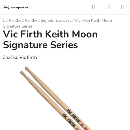
Prejsť
Hľadať
NÁKUP
na
KOŠÍK
obsah
Domov
/
Paličky
/
Paličky
/
Signature paličky
/
Vic Firth Keith Moon
Signature Series
Vic Firth Keith Moon
Signature Series
Značka:
Vic Firth