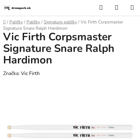
Prejsť
Hľadať
NÁKUP
na
KOŠÍK
obsah
Domov
/
Paličky
/
Paličky
/
Signature paličky
/
Vic Firth Corpsmaster
Signature Snare Ralph Hardimon
Vic Firth Corpsmaster
Signature Snare Ralph
Hardimon
Značka:
Vic Firth