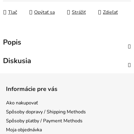
Jednotková cena:
Tlač
Opýtať sa
Strážiť
Zdieľať
Popis
Diskusia
Z
á
Informácie pre vás
p
ä
Ako nakupovať
t
Spôsoby dopravy / Shipping Methods
i
Spôsoby platby / Payment Methods
e
Moja objednávka