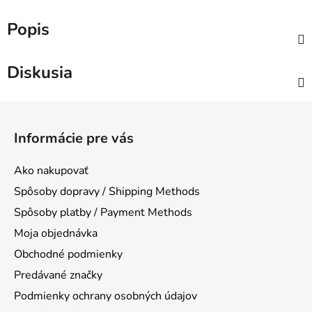
Popis
Diskusia
Z
á
Informácie pre vás
p
ä
Ako nakupovať
t
Spôsoby dopravy / Shipping Methods
i
Spôsoby platby / Payment Methods
e
Moja objednávka
Obchodné podmienky
Predávané značky
Podmienky ochrany osobných údajov