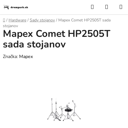
Prejsť
Hľadať
NÁKUP
na
KOŠÍK
obsah
Domov
/
Hardware
/
Sady stojanov
/
Mapex Comet HP2505T sada
stojanov
Mapex Comet HP2505T
sada stojanov
Značka:
Mapex