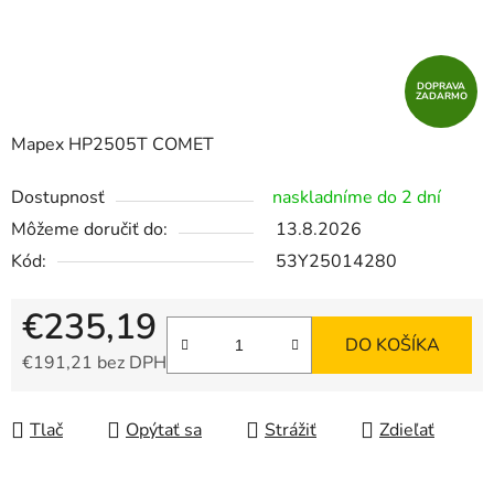
DOPRAVA
ZADARMO
Mapex HP2505T COMET
Dostupnosť
naskladníme do 2 dní
Môžeme doručiť do:
13.8.2026
Kód:
53Y25014280
€235,19
DO KOŠÍKA
€191,21 bez DPH
Jednotková cena:
Tlač
Opýtať sa
Strážiť
Zdieľať