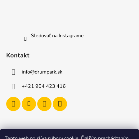
Sledovať na Instagrame
Kontakt
info
@
drumpark.sk
+421 904 423 416
Tento web používa súbory cookie. Ďalším prechádzaním
Navštívte aj e-shop s etnickými hudobnými nástrojmi