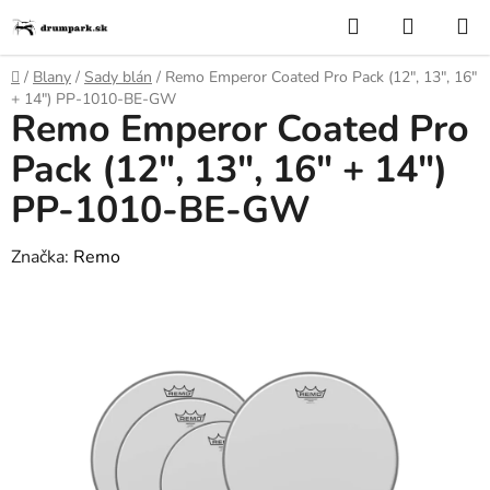
Prejsť
Hľadať
NÁKUP
na
KOŠÍK
obsah
Domov
/
Blany
/
Sady blán
/
Remo Emperor Coated Pro Pack (12", 13", 16"
+ 14") PP-1010-BE-GW
Remo Emperor Coated Pro
Pack (12", 13", 16" + 14")
PP-1010-BE-GW
Značka:
Remo