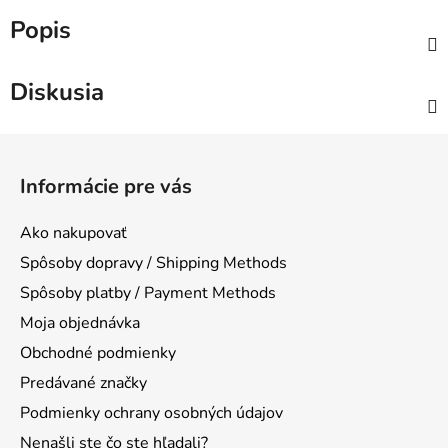
Popis
Diskusia
Z
á
Informácie pre vás
p
ä
Ako nakupovať
t
Spôsoby dopravy / Shipping Methods
i
Spôsoby platby / Payment Methods
e
Moja objednávka
Obchodné podmienky
Predávané značky
Podmienky ochrany osobných údajov
Nenašli ste čo ste hľadali?