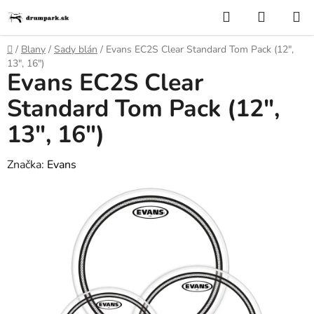
Prejsť
Hľadať
NÁKUP
na
KOŠÍK
obsah
Domov
/
Blany
/
Sady blán
/
Evans EC2S Clear Standard Tom Pack (12",
13", 16")
Evans EC2S Clear
Standard Tom Pack (12",
13", 16")
Značka:
Evans