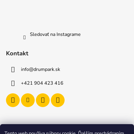
Sledovať na Instagrame
Kontakt
info
@
drumpark.sk
+421 904 423 416
Tento web používa súbory cookie. Ďalším prechádzaním
Navštívte aj e-shop s etnickými hudobnými nástrojmi