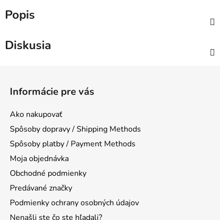
Popis
Diskusia
Z
á
Informácie pre vás
p
ä
Ako nakupovať
t
Spôsoby dopravy / Shipping Methods
i
Spôsoby platby / Payment Methods
e
Moja objednávka
Obchodné podmienky
Predávané značky
Podmienky ochrany osobných údajov
Nenašli ste čo ste hľadali?