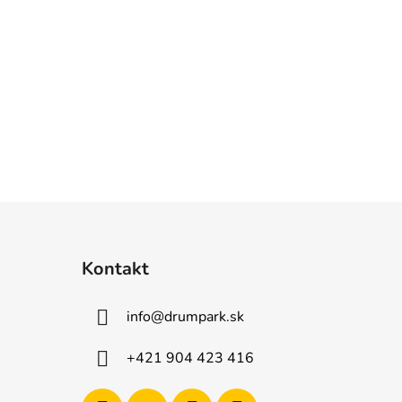
Kontakt
info
@
drumpark.sk
+421 904 423 416