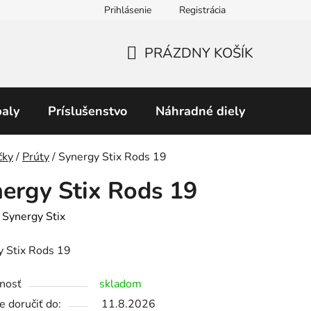
Prihlásenie
Registrácia
Obchodné podmienky
Predávané značky
Podmienky 
PRÁZDNY KOŠÍK
NÁKUPNÝ
KOŠÍK
aly
Príslušenstvo
Náhradné diely
Perku
v
čky
/
Prúty
/
Synergy Stix Rods 19
ergy Stix Rods 19
:
Synergy Stix
y Stix Rods 19
nosť
skladom
 doručiť do:
11.8.2026