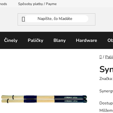
thods
Spôsoby platby / Payment Methods
Moja objednávka
Činely
Paličky
Blany
Hardware
Ob
Domo
/
Pali
Syn
Značka
Synerg
Dostup
Môžeme