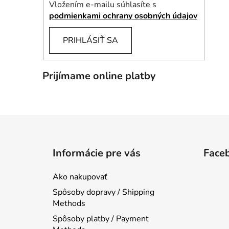
Vložením e-mailu súhlasíte s
podmienkami ochrany osobných údajov
PRIHLÁSIŤ SA
Prijímame online platby
Z
á
Informácie pre vás
Face
p
ä
Ako nakupovať
t
Spôsoby dopravy / Shipping
i
Methods
e
Spôsoby platby / Payment