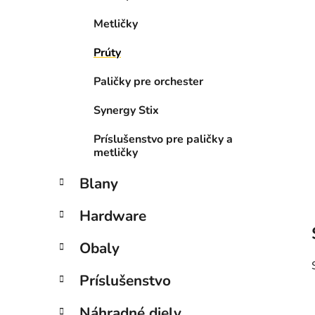
e
l
Metličky
Prúty
Paličky pre orchester
Synergy Stix
Príslušenstvo pre paličky a
metličky
Blany
Hardware
Obaly
Príslušenstvo
Náhradné diely