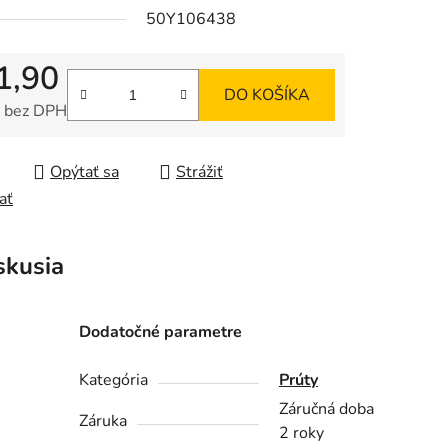
50Y106438
1,90
DO KOŠÍKA
 bez DPH
tková cena:
Opýtať sa
Strážiť
ať
skusia
Dodatočné parametre
Kategória
Prúty
Záručná doba
Záruka
2 roky