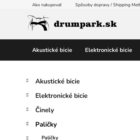
Prejsť
Ako nakupovať
Spôsoby dopravy / Shipping Me
na
obsah
Akustické bicie
Elektronické bicie
B
K
Preskočiť
Akustické bicie
a
kategórie
o
t
č
Elektronické bicie
e
n
g
ý
Činely
ó
p
r
Paličky
i
a
e
n
Paličky