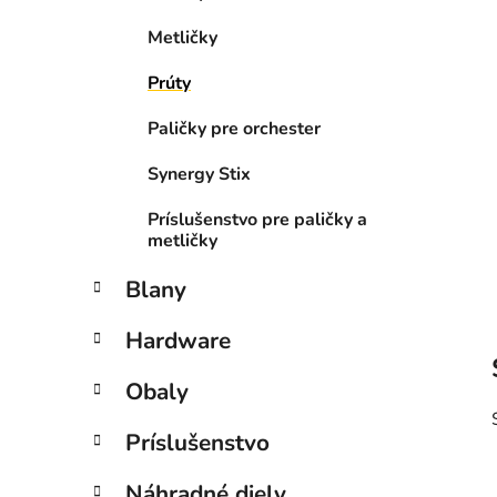
e
l
Metličky
Prúty
Paličky pre orchester
Synergy Stix
Príslušenstvo pre paličky a
metličky
Blany
Hardware
Obaly
Príslušenstvo
Náhradné diely