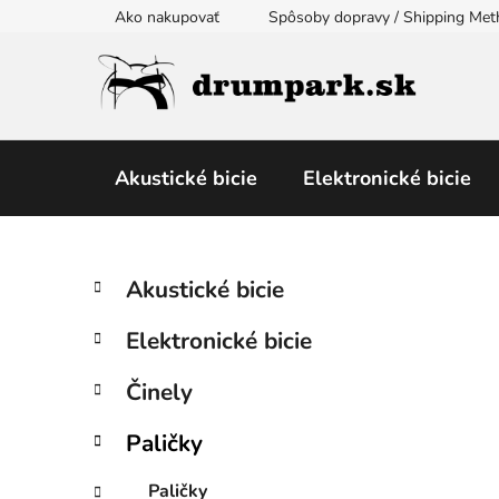
Prejsť
Ako nakupovať
Spôsoby dopravy / Shipping Me
na
obsah
Akustické bicie
Elektronické bicie
B
K
Preskočiť
Akustické bicie
a
kategórie
o
t
č
Elektronické bicie
e
n
g
ý
Činely
ó
p
r
Paličky
i
a
e
n
Paličky