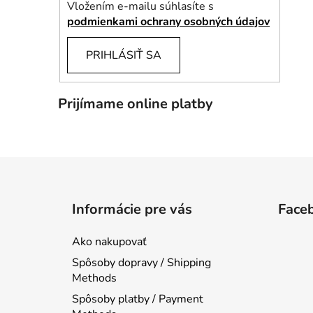
Vložením e-mailu súhlasíte s
podmienkami ochrany osobných údajov
PRIHLÁSIŤ SA
Prijímame online platby
Z
á
Informácie pre vás
Face
p
ä
Ako nakupovať
t
Spôsoby dopravy / Shipping
i
Methods
e
Spôsoby platby / Payment