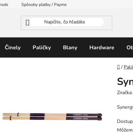
thods
Spôsoby platby / Payment Methods
Moja objednávka
Činely
Paličky
Blany
Hardware
Ob
Domo
/
Pali
Syn
Značka
Synerg
Dostup
Môžeme