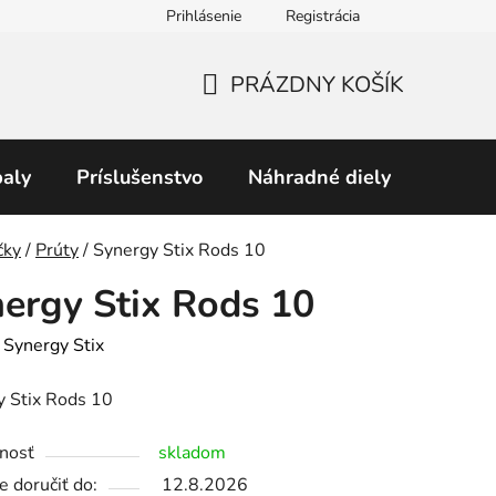
Prihlásenie
Registrácia
Obchodné podmienky
Predávané značky
Podmienky 
PRÁZDNY KOŠÍK
NÁKUPNÝ
KOŠÍK
aly
Príslušenstvo
Náhradné diely
Perku
v
čky
/
Prúty
/
Synergy Stix Rods 10
ergy Stix Rods 10
:
Synergy Stix
y Stix Rods 10
nosť
skladom
 doručiť do:
12.8.2026