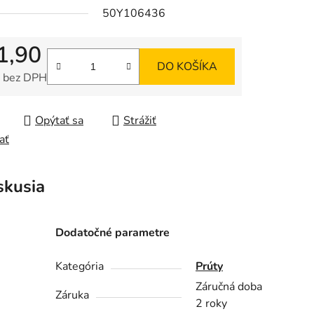
50Y106436
1,90
DO KOŠÍKA
 bez DPH
tková cena:
Opýtať sa
Strážiť
ať
skusia
Dodatočné parametre
Kategória
Prúty
Záručná doba
Záruka
2 roky