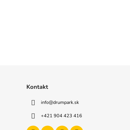
Kontakt
info
@
drumpark.sk
+421 904 423 416