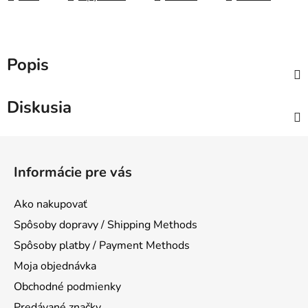
Popis
Diskusia
Z
á
Informácie pre vás
p
ä
Ako nakupovať
t
Spôsoby dopravy / Shipping Methods
i
Spôsoby platby / Payment Methods
e
Moja objednávka
Obchodné podmienky
Predávané značky