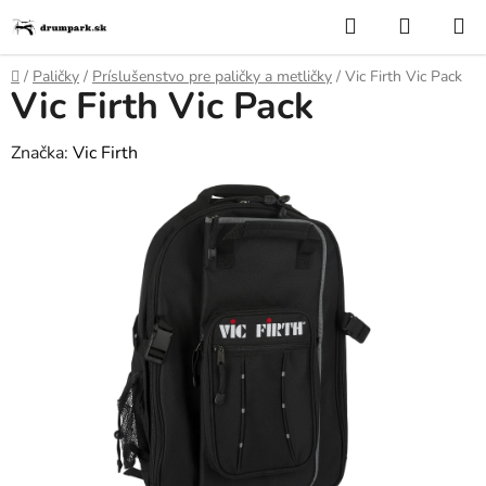
Prejsť
Hľadať
NÁKUP
na
KOŠÍK
obsah
Domov
/
Paličky
/
Príslušenstvo pre paličky a metličky
/
Vic Firth Vic Pack
Vic Firth Vic Pack
Značka:
Vic Firth