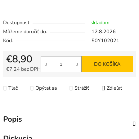
Dostupnosť
skladom
Môžeme doručiť do:
12.8.2026
Kód:
50Y102021
€8,90
DO KOŠÍKA
€7,24 bez DPH
Jednotková cena:
Tlač
Opýtať sa
Strážiť
Zdieľať
Popis
Diskusia