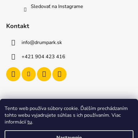
Sledovať na Instagrame
Kontakt
info
@
drumpark.sk
+421 904 423 416
Tento web používa súbory cookie. Ďalším prechádzaním
Navštívte aj e-shop s etnickými hudobnými nástrojmi
tohto webu vyjadrujete súhlas s ich používaním. Viac
Drumbla.sk |
informácií
tu
.
Tento web upravil onRock Design – Upravíme a
naplníme váš e-shop
Nastavenie