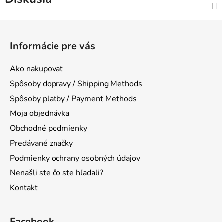
Z
á
Informácie pre vás
p
ä
Ako nakupovať
t
Spôsoby dopravy / Shipping Methods
i
Spôsoby platby / Payment Methods
e
Moja objednávka
Obchodné podmienky
Predávané značky
Podmienky ochrany osobných údajov
Nenašli ste čo ste hľadali?
Kontakt
Facebook