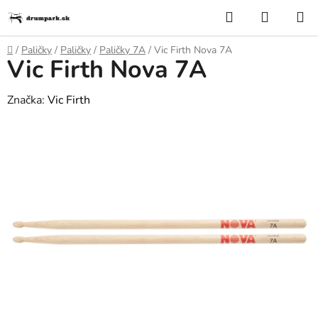
Prejsť
Hľadať
NÁKUP
na
KOŠÍK
obsah
Domov
/
Paličky
/
Paličky
/
Paličky 7A
/
Vic Firth Nova 7A
Vic Firth Nova 7A
Značka:
Vic Firth