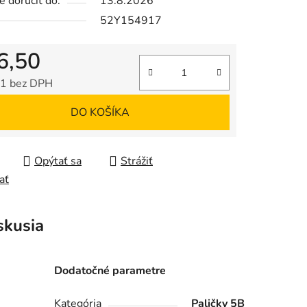
 doručiť do:
13.8.2026
52Y154917
6,50
1 bez DPH
tková cena:
DO KOŠÍKA
Opýtať sa
Strážiť
ať
skusia
Dodatočné parametre
Kategória
Paličky 5B