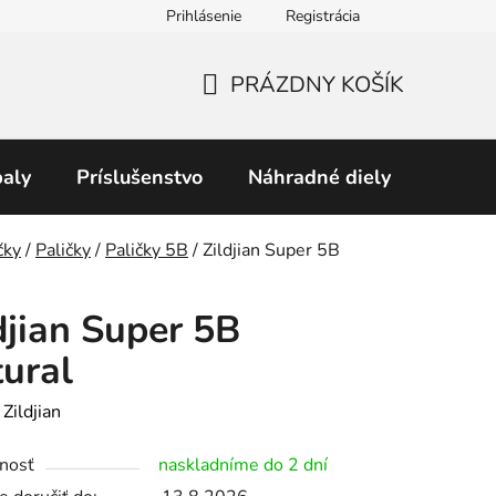
Prihlásenie
Registrácia
Obchodné podmienky
Predávané značky
Podmienky 
PRÁZDNY KOŠÍK
NÁKUPNÝ
KOŠÍK
aly
Príslušenstvo
Náhradné diely
Perku
v
čky
/
Paličky
/
Paličky 5B
/
Zildjian Super 5B
djian Super 5B
ural
:
Zildjian
nosť
naskladníme do 2 dní