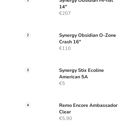
Synergy Obsidian Hi-hat
14"
€207
Synergy Obsidian O-Zone
Crash 16"
€110
Synergy Stix Ecoline
American 5A
€5
Remo Encore Ambassador
Clear
€5,90