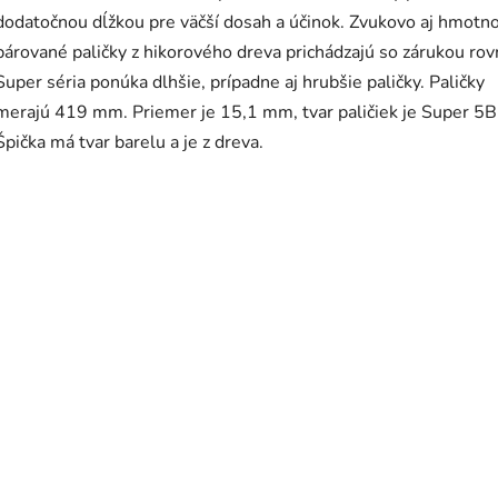
dodatočnou dĺžkou pre väčší dosah a účinok. Zvukovo aj hmotn
párované paličky z hikorového dreva prichádzajú so zárukou rov
Super séria ponúka dlhšie, prípadne aj hrubšie paličky. Paličky
merajú 419 mm. Priemer je 15,1 mm, tvar paličiek je Super 5B
Špička má tvar barelu a je z dreva.