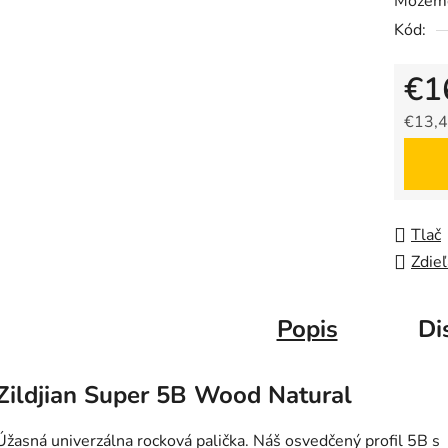
Môžeme
Kód:
€1
€13,4
Jedno
Tlač
Zdieľ
Popis
Di
Zildjian Super 5B Wood Natural
Úžasná univerzálna rocková palička. Náš osvedčený profil 5B s