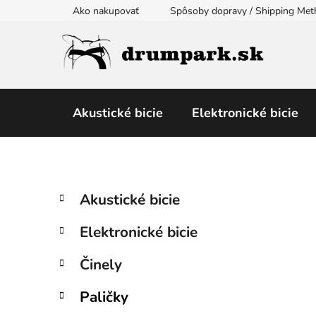
Prejsť
Ako nakupovať
Spôsoby dopravy / Shipping Me
na
obsah
Akustické bicie
Elektronické bicie
B
K
Preskočiť
Akustické bicie
a
kategórie
o
t
č
Elektronické bicie
e
n
g
ý
Činely
ó
p
r
Paličky
i
a
e