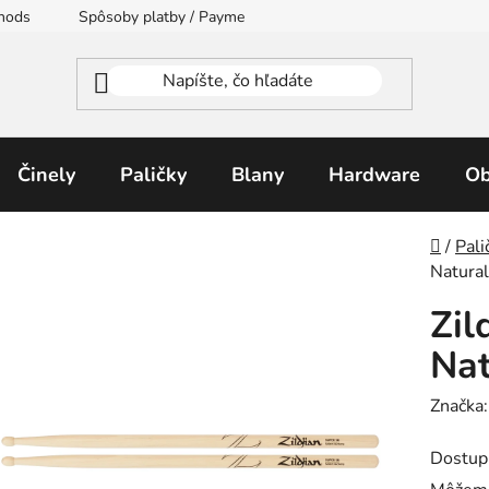
thods
Spôsoby platby / Payment Methods
Moja objednávka
Činely
Paličky
Blany
Hardware
Ob
Domo
/
Pali
Natural
Zil
Nat
Značka
Dostup