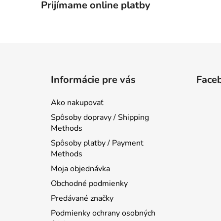
Prijímame online platby
Z
á
Informácie pre vás
Face
p
ä
Ako nakupovať
t
Spôsoby dopravy / Shipping
i
Methods
e
Spôsoby platby / Payment
Methods
Moja objednávka
Obchodné podmienky
Predávané značky
Podmienky ochrany osobných