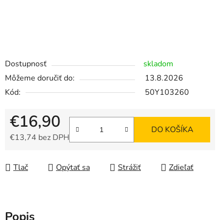
Dostupnosť
skladom
Môžeme doručiť do:
13.8.2026
Kód:
50Y103260
€16,90
DO KOŠÍKA
€13,74 bez DPH
Jednotková cena:
Tlač
Opýtať sa
Strážiť
Zdieľať
Popis