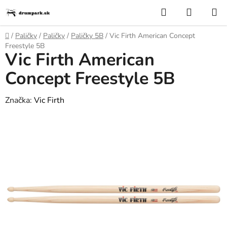
Prejsť
Hľadať
NÁKUP
na
KOŠÍK
obsah
Domov
/
Paličky
/
Paličky
/
Paličky 5B
/
Vic Firth American Concept
Freestyle 5B
Vic Firth American
Concept Freestyle 5B
Značka:
Vic Firth