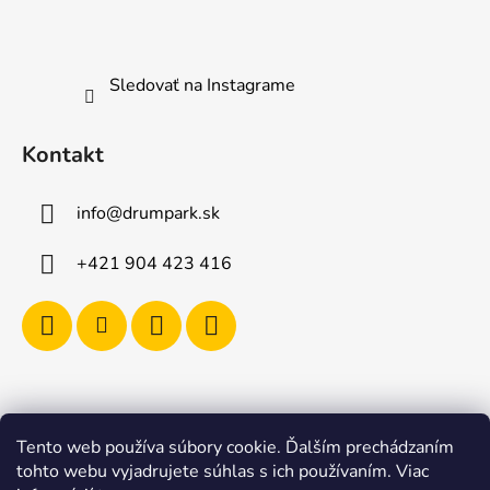
Sledovať na Instagrame
Kontakt
info
@
drumpark.sk
+421 904 423 416
Tento web používa súbory cookie. Ďalším prechádzaním
Navštívte aj e-shop s etnickými hudobnými nástrojmi
tohto webu vyjadrujete súhlas s ich používaním. Viac
Drumbla.sk |