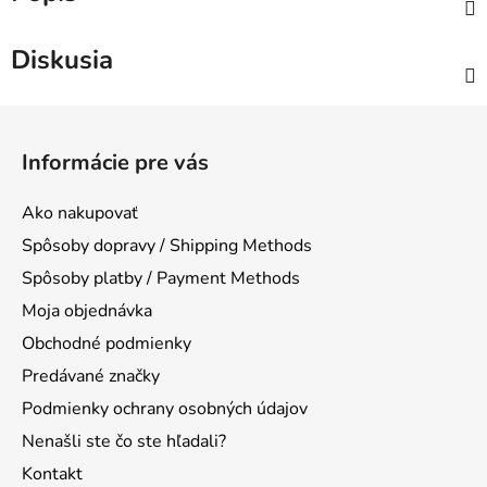
Diskusia
Z
á
Informácie pre vás
p
ä
Ako nakupovať
t
Spôsoby dopravy / Shipping Methods
i
Spôsoby platby / Payment Methods
e
Moja objednávka
Obchodné podmienky
Predávané značky
Podmienky ochrany osobných údajov
Nenašli ste čo ste hľadali?
Kontakt