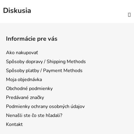
Diskusia
Z
á
Informácie pre vás
p
ä
Ako nakupovať
t
Spôsoby dopravy / Shipping Methods
i
Spôsoby platby / Payment Methods
e
Moja objednávka
Obchodné podmienky
Predávané značky
Podmienky ochrany osobných údajov
Nenašli ste čo ste hľadali?
Kontakt