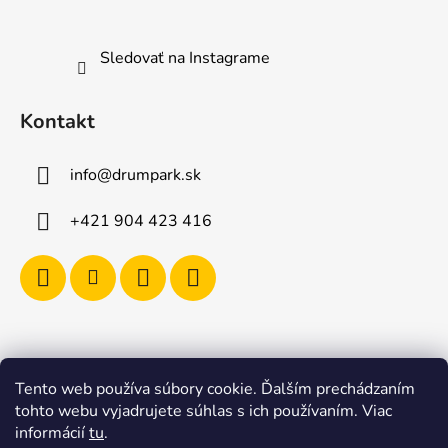
Sledovať na Instagrame
Kontakt
info
@
drumpark.sk
+421 904 423 416
Tento web používa súbory cookie. Ďalším prechádzaním
Navštívte aj e-shop s etnickými hudobnými nástrojmi
tohto webu vyjadrujete súhlas s ich používaním. Viac
Drumbla.sk |
informácií
tu
.
Tento web upravil onRock Design – Upravíme a