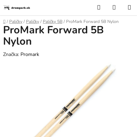
Prejsť
Hľadať
NÁKUP
na
KOŠÍK
obsah
Domov
/
Paličky
/
Paličky
/
Paličky 5B
/
ProMark Forward 5B Nylon
ProMark Forward 5B
Nylon
Značka:
Promark