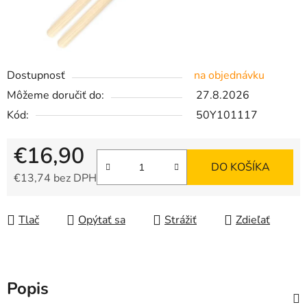
Dostupnosť
na objednávku
Môžeme doručiť do:
27.8.2026
Kód:
50Y101117
€16,90
DO KOŠÍKA
€13,74 bez DPH
Jednotková cena:
Tlač
Opýtať sa
Strážiť
Zdieľať
Popis