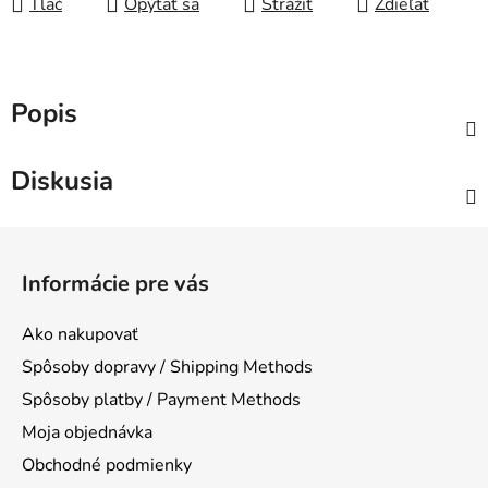
Tlač
Opýtať sa
Strážiť
Zdieľať
Popis
Diskusia
Z
á
Informácie pre vás
p
ä
Ako nakupovať
t
Spôsoby dopravy / Shipping Methods
i
Spôsoby platby / Payment Methods
e
Moja objednávka
Obchodné podmienky