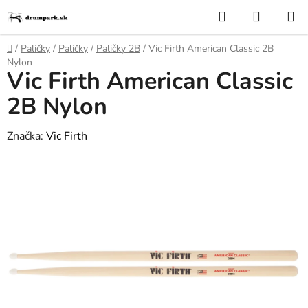
Prejsť
Hľadať
NÁKUP
na
KOŠÍK
obsah
Domov
/
Paličky
/
Paličky
/
Paličky 2B
/
Vic Firth American Classic 2B
Nylon
Vic Firth American Classic
2B Nylon
Značka:
Vic Firth