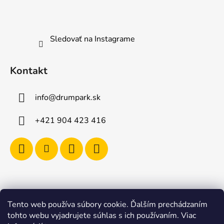
Sledovať na Instagrame
Kontakt
info
@
drumpark.sk
+421 904 423 416
Tento web používa súbory cookie. Ďalším prechádzaním
Navštívte aj e-shop s etnickými hudobnými nástrojmi
tohto webu vyjadrujete súhlas s ich používaním. Viac
Drumbla.sk |