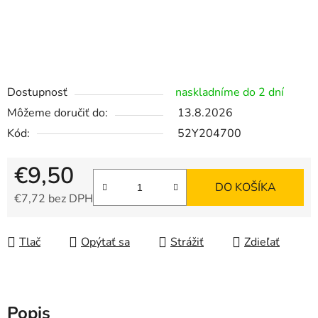
Dostupnosť
naskladníme do 2 dní
Môžeme doručiť do:
13.8.2026
Kód:
52Y204700
€9,50
DO KOŠÍKA
€7,72 bez DPH
Jednotková cena:
Tlač
Opýtať sa
Strážiť
Zdieľať
Popis