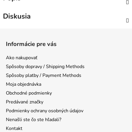
Diskusia
Z
á
Informácie pre vás
p
ä
Ako nakupovať
t
Spôsoby dopravy / Shipping Methods
i
Spôsoby platby / Payment Methods
e
Moja objednávka
Obchodné podmienky
Predávané značky
Podmienky ochrany osobných údajov
Nenašli ste čo ste hľadali?
Kontakt