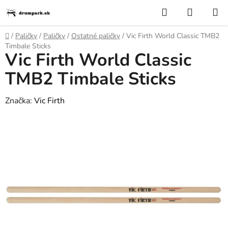
Prejsť
Hľadať
NÁKUP
na
KOŠÍK
obsah
Domov
/
Paličky
/
Paličky
/
Ostatné paličky
/
Vic Firth World Classic TMB2
Timbale Sticks
Vic Firth World Classic
TMB2 Timbale Sticks
Značka:
Vic Firth