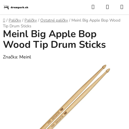
Prejsť
Hľadať
NÁKUP
na
KOŠÍK
obsah
Domov
/
Paličky
/
Paličky
/
Ostatné paličky
/
Meinl Big Apple Bop Wood
Tip Drum Sticks
Meinl Big Apple Bop
Wood Tip Drum Sticks
Značka:
Meinl