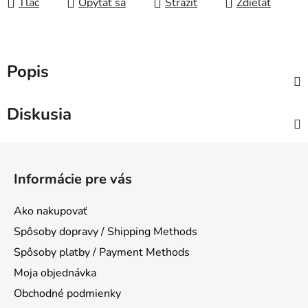
Tlač
Opýtať sa
Strážiť
Zdieľať
Popis
Diskusia
Z
á
Informácie pre vás
p
ä
Ako nakupovať
t
Spôsoby dopravy / Shipping Methods
i
Spôsoby platby / Payment Methods
e
Moja objednávka
Obchodné podmienky