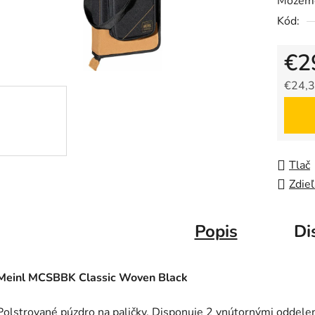
Môžeme
Kód:
€2
€24,3
Jedno
Tlač
Zdieľ
Popis
Di
Meinl MCSBBK Classic Woven Black
Polstrované púzdro na paličky. Disponuje 2 vnútornými oddele