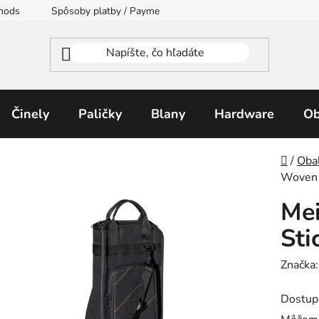
thods
Spôsoby platby / Payment Methods
Moja objednávka
Činely
Paličky
Blany
Hardware
Ob
Domo
/
Oba
Woven 
Mei
Sti
Značka
Dostup