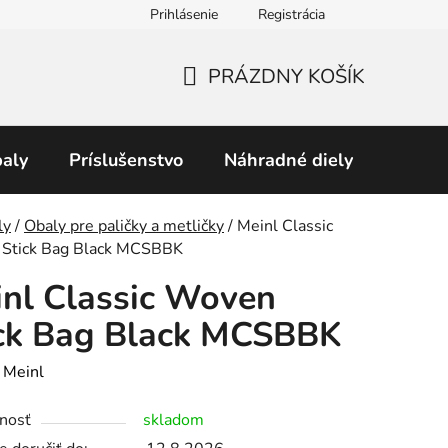
Prihlásenie
Registrácia
Obchodné podmienky
Predávané značky
Podmienky 
PRÁZDNY KOŠÍK
NÁKUPNÝ
KOŠÍK
aly
Príslušenstvo
Náhradné diely
Perku
v
ly
/
Obaly pre paličky a metličky
/
Meinl Classic
Stick Bag Black MCSBBK
nl Classic Woven
ck Bag Black MCSBBK
:
Meinl
nosť
skladom