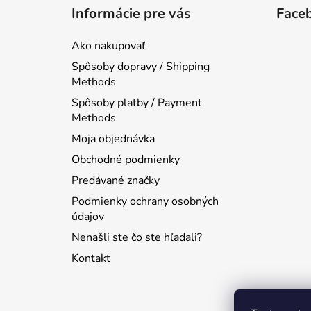
á
Informácie pre vás
Face
p
ä
Ako nakupovať
t
Spôsoby dopravy / Shipping
i
Methods
e
Spôsoby platby / Payment
Methods
Moja objednávka
Obchodné podmienky
Predávané značky
Podmienky ochrany osobných
údajov
Nenašli ste čo ste hľadali?
Kontakt