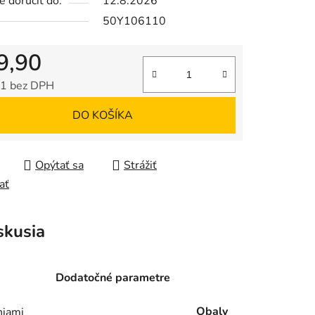
 doručiť do:
12.8.2026
50Y106110
9,90
1 bez DPH
tková cena:
DO KOŠÍKA
Opýtať sa
Strážiť
ať
skusia
Dodatočné parametre
Obaly
niami