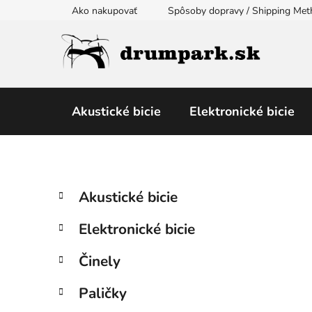
Prejsť
Ako nakupovať
Spôsoby dopravy / Shipping Me
na
obsah
Akustické bicie
Elektronické bicie
B
K
Preskočiť
Akustické bicie
a
kategórie
o
t
č
Elektronické bicie
e
n
g
ý
Činely
ó
p
r
Paličky
i
a
e