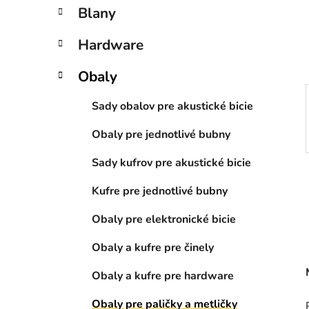
n
Blany
e
l
Hardware
Obaly
Sady obalov pre akustické bicie
Obaly pre jednotlivé bubny
Sady kufrov pre akustické bicie
Kufre pre jednotlivé bubny
Obaly pre elektronické bicie
Obaly a kufre pre činely
Obaly a kufre pre hardware
Obaly pre paličky a metličky