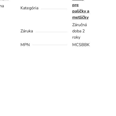
pre
 na
Kategória
paličky a
metličky
Záručná
Záruka
doba 2
roky
MPN
MCSBBK