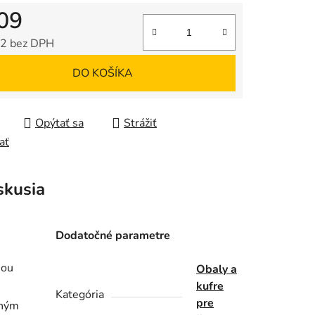
09
2 bez DPH
tková cena:
DO KOŠÍKA
Opýtať sa
Strážiť
ať
skusia
Dodatočné parametre
nou
Obaly a
kufre
Kategória
pre
ľným