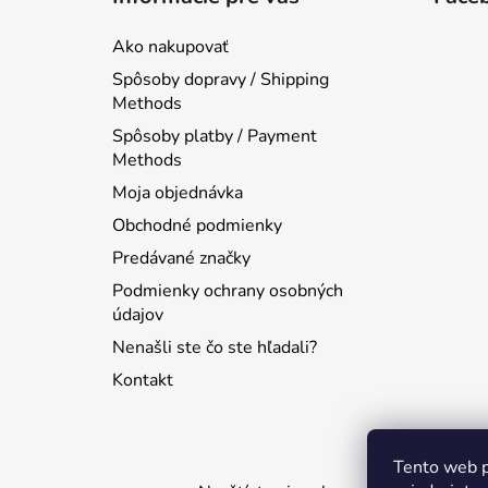
p
ä
Ako nakupovať
t
Spôsoby dopravy / Shipping
i
Methods
e
Spôsoby platby / Payment
Methods
Moja objednávka
Obchodné podmienky
Predávané značky
Podmienky ochrany osobných
údajov
Nenašli ste čo ste hľadali?
Kontakt
Tento web p