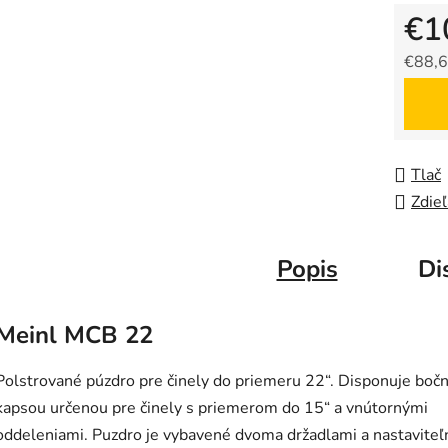
€1
€88,6
Jedno
Tlač
Zdieľ
Popis
Di
Meinl MCB 22
Polstrované púzdro pre činely do priemeru 22“. Disponuje boč
kapsou určenou pre činely s priemerom do 15“ a vnútornými
oddeleniami. Puzdro je vybavené dvoma držadlami a nastavite