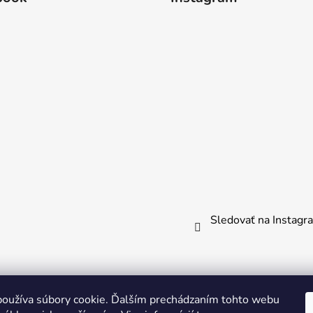
Sledovať na Instag
oužíva súbory cookie. Ďalším prechádzaním tohto webu