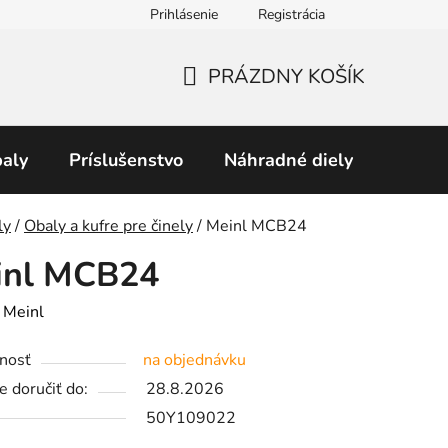
Prihlásenie
Registrácia
Obchodné podmienky
Predávané značky
Podmienky 
PRÁZDNY KOŠÍK
NÁKUPNÝ
KOŠÍK
aly
Príslušenstvo
Náhradné diely
Perku
v
ly
/
Obaly a kufre pre činely
/
Meinl MCB24
inl MCB24
:
Meinl
nosť
na objednávku
 doručiť do:
28.8.2026
50Y109022