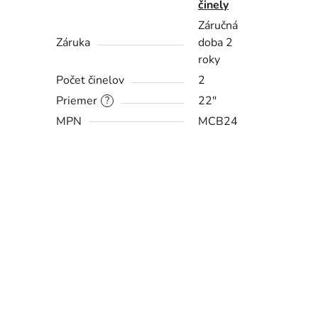
činely
Záručná
Záruka
doba 2
roky
Počet činelov
2
Priemer
22"
?
MPN
MCB24