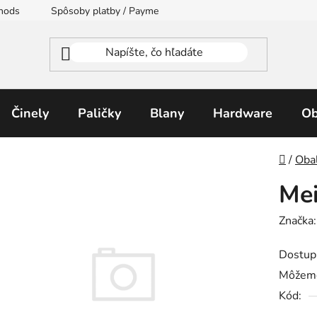
thods
Spôsoby platby / Payment Methods
Moja objednávka
Činely
Paličky
Blany
Hardware
Ob
Domo
/
Oba
Me
Značka
Dostup
Môžeme
Kód: