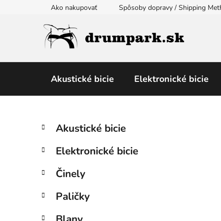
Prejsť
Ako nakupovať
Spôsoby dopravy / Shipping Me
na
obsah
Akustické bicie
Elektronické bicie
B
K
Preskočiť
Akustické bicie
a
kategórie
o
t
č
Elektronické bicie
e
n
g
ý
Činely
ó
p
r
Paličky
i
a
e
n
Blany