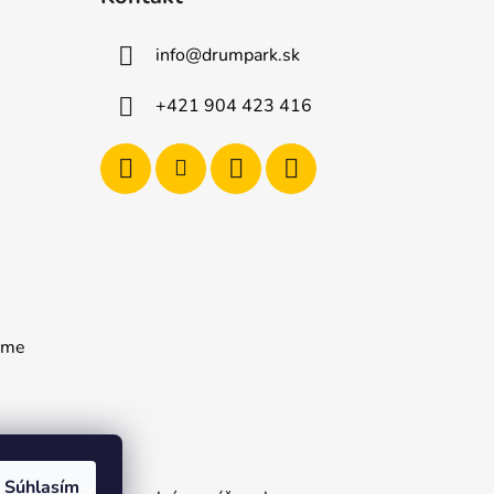
info
@
drumpark.sk
+421 904 423 416
rame
Súhlasím