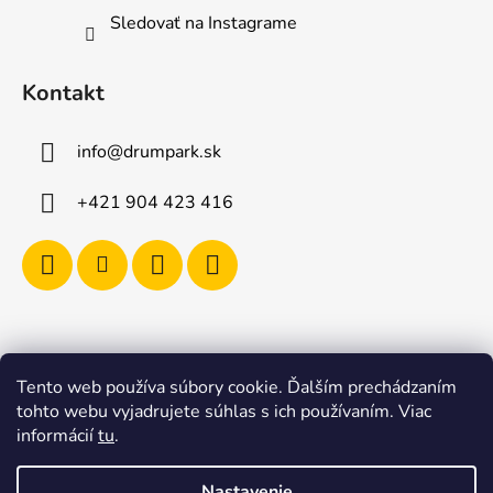
Sledovať na Instagrame
Kontakt
info
@
drumpark.sk
+421 904 423 416
Tento web používa súbory cookie. Ďalším prechádzaním
Navštívte aj e-shop s etnickými hudobnými nástrojmi
tohto webu vyjadrujete súhlas s ich používaním. Viac
Drumbla.sk |
informácií
tu
.
Tento web upravil onRock Design – Upravíme a
naplníme váš e-shop
Nastavenie