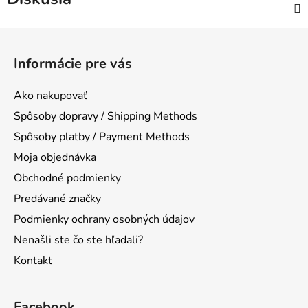
Z
á
Informácie pre vás
p
ä
Ako nakupovať
t
Spôsoby dopravy / Shipping Methods
i
Spôsoby platby / Payment Methods
e
Moja objednávka
Obchodné podmienky
Predávané značky
Podmienky ochrany osobných údajov
Nenašli ste čo ste hľadali?
Kontakt
Facebook