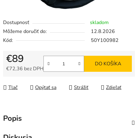
Dostupnosť
skladom
Môžeme doručiť do:
12.8.2026
Kód:
50Y100982
€89
DO KOŠÍKA
€72,36 bez DPH
Jednotková cena:
Tlač
Opýtať sa
Strážiť
Zdieľať
Popis
Diskusia