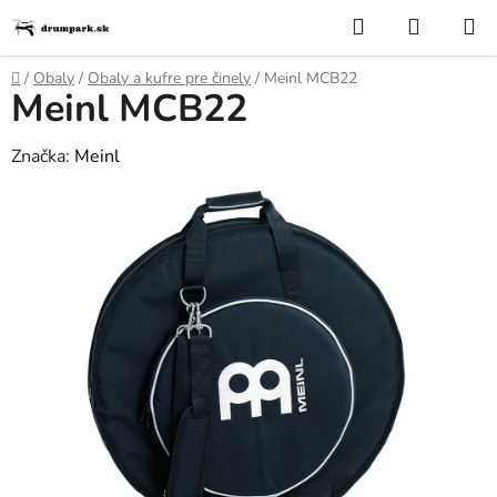
Prejsť
Hľadať
NÁKUP
na
KOŠÍK
obsah
Domov
/
Obaly
/
Obaly a kufre pre činely
/
Meinl MCB22
Meinl MCB22
Značka:
Meinl