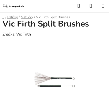
Prejsť
Hľadať
NÁKUP
na
KOŠÍK
obsah
Domov
/
Paličky
/
Metličky
/
Vic Firth Split Brushes
Vic Firth Split Brushes
Značka:
Vic Firth