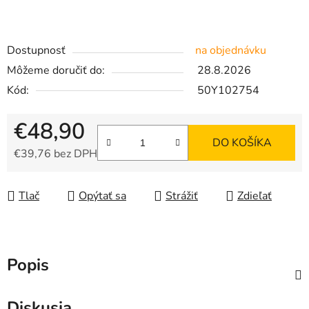
Dostupnosť
na objednávku
Môžeme doručiť do:
28.8.2026
Kód:
50Y102754
€48,90
DO KOŠÍKA
€39,76 bez DPH
Jednotková cena:
Tlač
Opýtať sa
Strážiť
Zdieľať
Popis
Diskusia