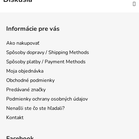
Z
á
Informácie pre vás
p
ä
Ako nakupovať
t
Spôsoby dopravy / Shipping Methods
i
Spôsoby platby / Payment Methods
e
Moja objednávka
Obchodné podmienky
Predávané značky
Podmienky ochrany osobných údajov
Nenašli ste čo ste hľadali?
Kontakt
Facebook