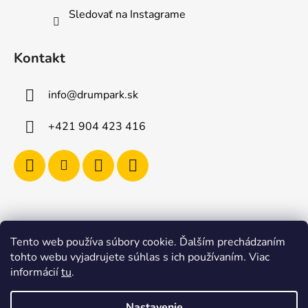
Sledovať na Instagrame
Kontakt
info
@
drumpark.sk
+421 904 423 416
Tento web používa súbory cookie. Ďalším prechádzaním
Navštívte aj e-shop s etnickými hudobnými nástrojmi
tohto webu vyjadrujete súhlas s ich používaním. Viac
Drumbla.sk |
informácií
tu
.
Tento web upravil onRock Design – Upravíme a
naplníme váš e-shop
Nastavenie