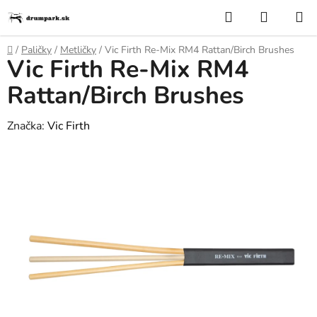
Prejsť
Hľadať
NÁKUP
na
KOŠÍK
obsah
Domov
/
Paličky
/
Metličky
/
Vic Firth Re-Mix RM4 Rattan/Birch Brushes
Vic Firth Re-Mix RM4
Rattan/Birch Brushes
Značka:
Vic Firth