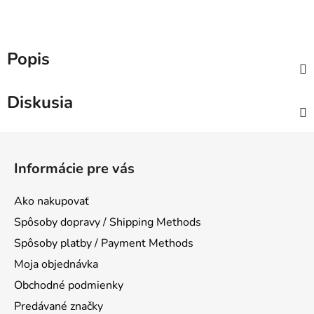
Popis
Diskusia
Z
á
Informácie pre vás
p
ä
Ako nakupovať
t
Spôsoby dopravy / Shipping Methods
i
Spôsoby platby / Payment Methods
e
Moja objednávka
Obchodné podmienky
Predávané značky