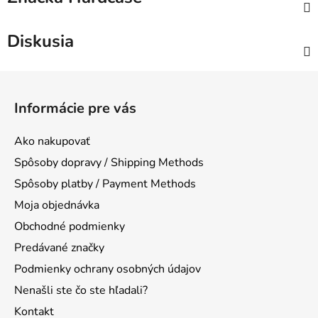
Diskusia
Z
á
Informácie pre vás
p
ä
Ako nakupovať
t
Spôsoby dopravy / Shipping Methods
i
Spôsoby platby / Payment Methods
e
Moja objednávka
Obchodné podmienky
Predávané značky
Podmienky ochrany osobných údajov
Nenašli ste čo ste hľadali?
Kontakt