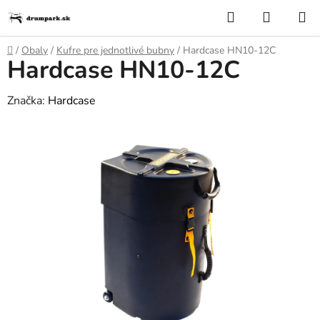
Prejsť
Hľadať
NÁKUP
na
KOŠÍK
obsah
Domov
/
Obaly
/
Kufre pre jednotlivé bubny
/
Hardcase HN10-12C
Hardcase HN10-12C
Značka:
Hardcase