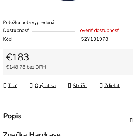
Položka bola vypredaná…
Dostupnosť
overiť dostupnosť
Kód:
52Y131978
€183
€148,78 bez DPH
Jednotková cena:
Tlač
Opýtať sa
Strážiť
Zdieľať
Popis
Značka
Hardcase