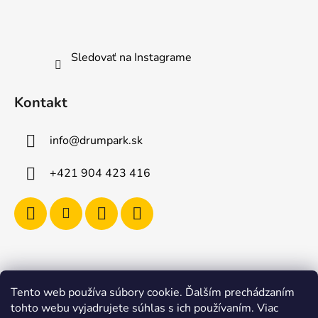
Sledovať na Instagrame
Kontakt
info
@
drumpark.sk
+421 904 423 416
Tento web používa súbory cookie. Ďalším prechádzaním
Navštívte aj e-shop s etnickými hudobnými nástrojmi
tohto webu vyjadrujete súhlas s ich používaním. Viac
Drumbla.sk |