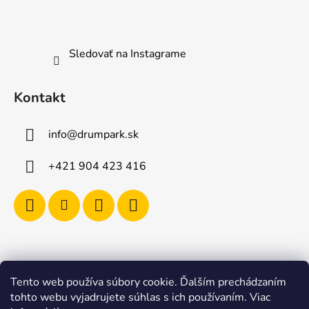
Sledovať na Instagrame
Kontakt
info
@
drumpark.sk
+421 904 423 416
Tento web používa súbory cookie. Ďalším prechádzaním
Navštívte aj e-shop s etnickými hudobnými nástrojmi
tohto webu vyjadrujete súhlas s ich používaním. Viac
Drumbla.sk |