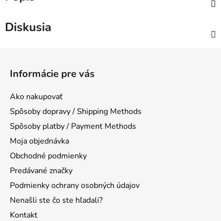
Diskusia
Z
á
Informácie pre vás
p
ä
Ako nakupovať
t
Spôsoby dopravy / Shipping Methods
i
Spôsoby platby / Payment Methods
e
Moja objednávka
Obchodné podmienky
Predávané značky
Podmienky ochrany osobných údajov
Nenašli ste čo ste hľadali?
Kontakt