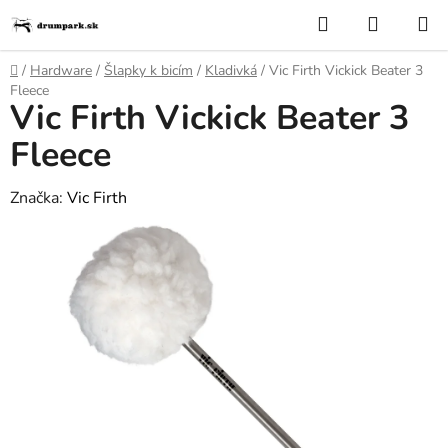
Prejsť
Hľadať
NÁKUP
na
KOŠÍK
obsah
Domov
/
Hardware
/
Šlapky k bicím
/
Kladivká
/
Vic Firth Vickick Beater 3
Fleece
Vic Firth Vickick Beater 3
Fleece
Značka:
Vic Firth