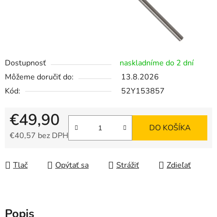
Dostupnosť
naskladníme do 2 dní
Môžeme doručiť do:
13.8.2026
Kód:
52Y153857
€49,90
DO KOŠÍKA
€40,57 bez DPH
Jednotková cena:
Tlač
Opýtať sa
Strážiť
Zdieľať
Popis