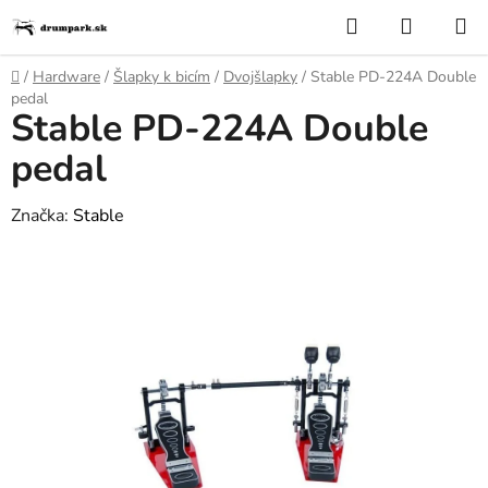
Prejsť
Hľadať
NÁKUP
na
KOŠÍK
obsah
Domov
/
Hardware
/
Šlapky k bicím
/
Dvojšlapky
/
Stable PD-224A Double
pedal
Stable PD-224A Double
pedal
Značka:
Stable