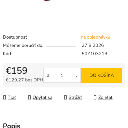
Dostupnosť
na objednávku
Môžeme doručiť do:
27.8.2026
Kód:
50Y103213
€159
DO KOŠÍKA
€129,27 bez DPH
Jednotková cena:
Tlač
Opýtať sa
Strážiť
Zdieľať
Popis