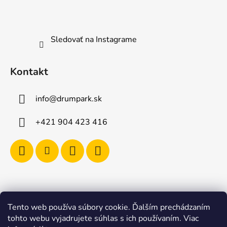
Sledovať na Instagrame
Kontakt
info
@
drumpark.sk
+421 904 423 416
Tento web používa súbory cookie. Ďalším prechádzaním
Navštívte aj e-shop s etnickými hudobnými nástrojmi
tohto webu vyjadrujete súhlas s ich používaním. Viac
Drumbla.sk |