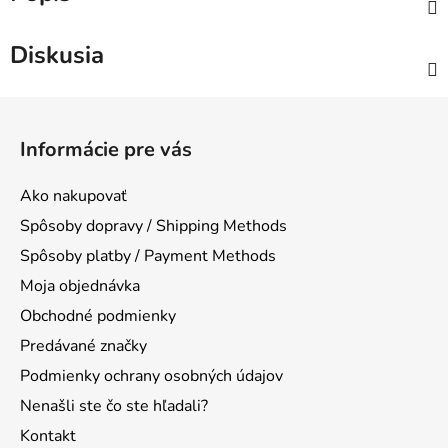
Diskusia
Z
á
Informácie pre vás
p
ä
Ako nakupovať
t
Spôsoby dopravy / Shipping Methods
i
Spôsoby platby / Payment Methods
e
Moja objednávka
Obchodné podmienky
Predávané značky
Podmienky ochrany osobných údajov
Nenašli ste čo ste hľadali?
Kontakt