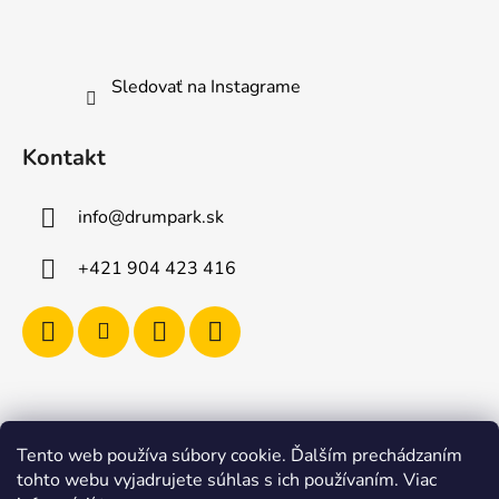
Sledovať na Instagrame
Kontakt
info
@
drumpark.sk
+421 904 423 416
Tento web používa súbory cookie. Ďalším prechádzaním
Navštívte aj e-shop s etnickými hudobnými nástrojmi
tohto webu vyjadrujete súhlas s ich používaním. Viac
Drumbla.sk |