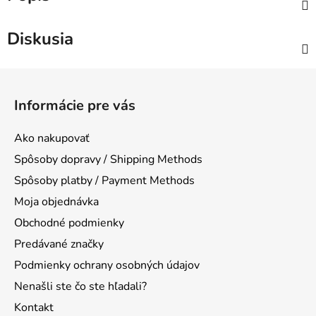
Diskusia
Z
á
Informácie pre vás
p
ä
Ako nakupovať
t
Spôsoby dopravy / Shipping Methods
i
Spôsoby platby / Payment Methods
e
Moja objednávka
Obchodné podmienky
Predávané značky
Podmienky ochrany osobných údajov
Nenašli ste čo ste hľadali?
Kontakt