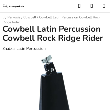
Prejsť
Hľadať
NÁKUP
na
KOŠÍK
obsah
Domov
/
Perkusie
/
Cowbell
/
Cowbell Latin Percussion Cowbell Rock
Ridge Rider
Cowbell Latin Percussion
Cowbell Rock Ridge Rider
Značka:
Latin Percussion