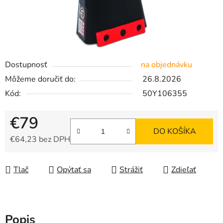
Dostupnosť
na objednávku
Môžeme doručiť do:
26.8.2026
Kód:
50Y106355
€79
DO KOŠÍKA
€64,23 bez DPH
Jednotková cena:
Tlač
Opýtať sa
Strážiť
Zdieľať
Popis