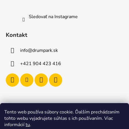
Sledovať na Instagrame
Kontakt
info
@
drumpark.sk
+421 904 423 416
Tento web používa súbory cookie. Ďalším prechádzaním
Navštívte aj e-shop s etnickými hudobnými nástrojmi
tohto webu vyjadrujete súhlas s ich používaním. Viac
Drumbla.sk |
informácií
tu
.
Tento web upravil onRock Design – Upravíme a