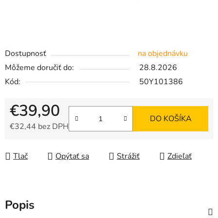
Dostupnosť
na objednávku
Môžeme doručiť do:
28.8.2026
Kód:
50Y101386
€39,90
DO KOŠÍKA
€32,44 bez DPH
Jednotková cena:
Tlač
Opýtať sa
Strážiť
Zdieľať
Popis