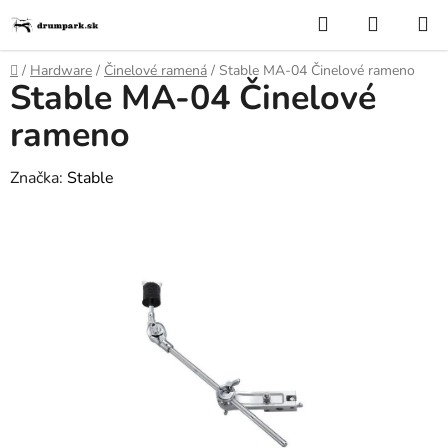
Prejsť
Hľadať
NÁKUP
na
KOŠÍK
obsah
Domov
/
Hardware
/
Činelové ramená
/
Stable MA-04 Činelové rameno
Stable MA-04 Činelové
rameno
Značka:
Stable