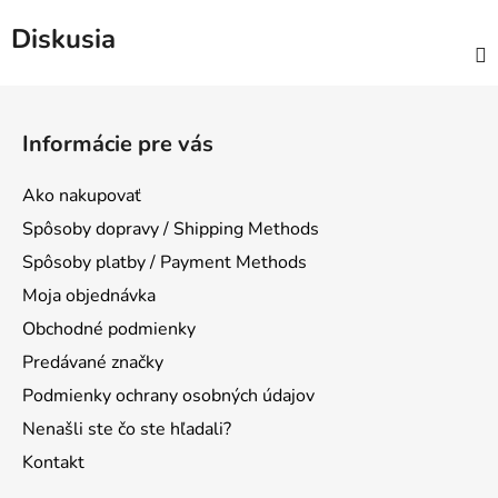
Diskusia
Z
á
Informácie pre vás
p
ä
Ako nakupovať
t
Spôsoby dopravy / Shipping Methods
i
Spôsoby platby / Payment Methods
e
Moja objednávka
Obchodné podmienky
Predávané značky
Podmienky ochrany osobných údajov
Nenašli ste čo ste hľadali?
Kontakt