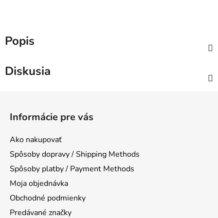
Popis
Diskusia
Z
á
Informácie pre vás
p
ä
Ako nakupovať
t
Spôsoby dopravy / Shipping Methods
i
Spôsoby platby / Payment Methods
e
Moja objednávka
Obchodné podmienky
Predávané značky