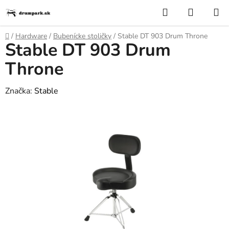
Prejsť
Hľadať
NÁKUP
na
KOŠÍK
obsah
Domov
/
Hardware
/
Bubenícke stoličky
/
Stable DT 903 Drum Throne
Stable DT 903 Drum
Throne
Značka:
Stable