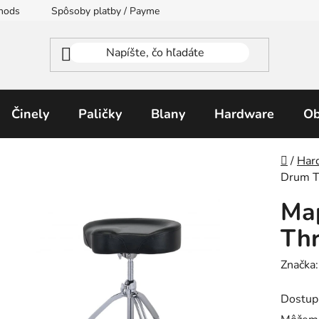
thods
Spôsoby platby / Payment Methods
Moja objednávka
Činely
Paličky
Blany
Hardware
Ob
Domo
/
Har
Drum T
Ma
Th
Značka
Dostup