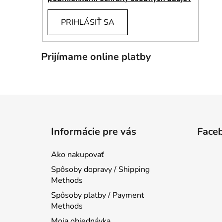
PRIHLÁSIŤ SA
Prijímame online platby
Z
á
Informácie pre vás
Face
p
ä
Ako nakupovať
t
Spôsoby dopravy / Shipping
i
Methods
e
Spôsoby platby / Payment
Methods
Moja objednávka