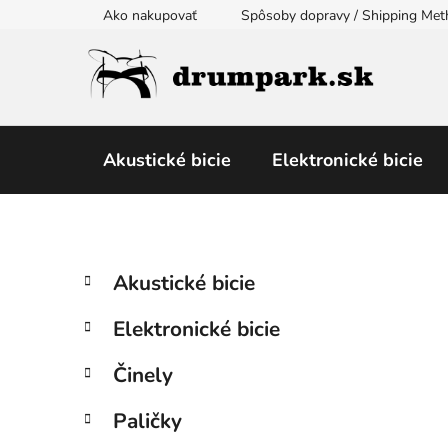
Prejsť
Ako nakupovať
Spôsoby dopravy / Shipping Me
na
obsah
Akustické bicie
Elektronické bicie
B
K
Preskočiť
Akustické bicie
a
kategórie
o
t
č
Elektronické bicie
e
n
g
ý
Činely
ó
p
r
Paličky
i
a
e