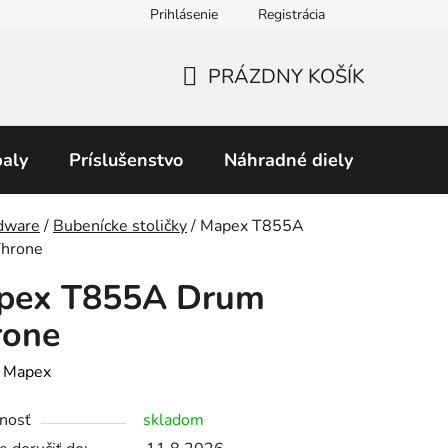
Prihlásenie
Registrácia
Obchodné podmienky
Predávané značky
Podmienky 
PRÁZDNY KOŠÍK
NÁKUPNÝ
KOŠÍK
aly
Príslušenstvo
Náhradné diely
Perku
v
dware
/
Bubenícke stoličky
/
Mapex T855A
hrone
pex T855A Drum
rone
:
Mapex
nosť
skladom