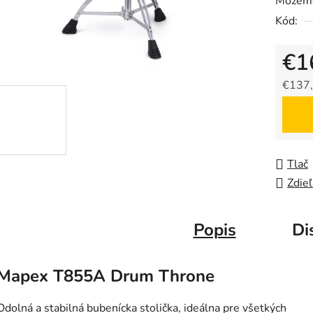
Môžeme
Kód:
€1
€137,
Jedno
Tlač
Zdieľ
Popis
Di
Mapex T855A Drum Throne
Odolná a stabilná bubenícka stolička, ideálna pre všetkých