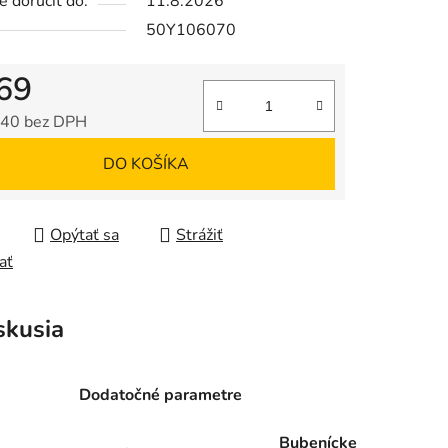
 doručiť do:
11.8.2026
50Y106070
69
40 bez DPH
tková cena:
DO KOŠÍKA
Opýtať sa
Strážiť
ať
skusia
Dodatočné parametre
Bubenícke