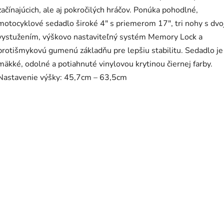
začínajúcich, ale aj pokročilých hráčov. Ponúka pohodlné,
motocyklové sedadlo široké 4" s priemerom 17", tri nohy s dvo
vystužením, výškovo nastaviteľný systém Memory Lock a
protišmykovú gumenú základňu pre lepšiu stabilitu. Sedadlo je
mäkké, odolné a potiahnuté vinylovou krytinou čiernej farby.
Nastavenie výšky: 45,7cm – 63,5cm