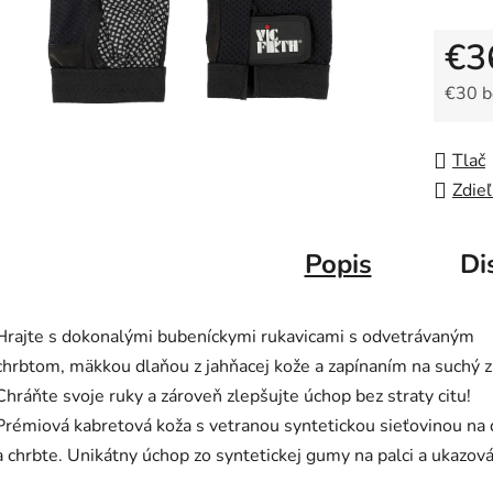
€3
€30 
Jedno
Tlač
Zdieľ
Popis
Di
Hrajte s dokonalými bubeníckymi rukavicami s odvetrávaným
chrbtom, mäkkou dlaňou z jahňacej kože a zapínaním na suchý z
Chráňte svoje ruky a zároveň zlepšujte úchop bez straty citu!
Prémiová kabretová koža s vetranou syntetickou sieťovinou na 
a chrbte. Unikátny úchop zo syntetickej gumy na palci a ukazov