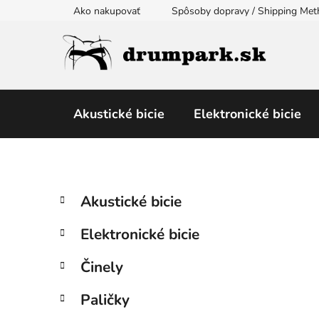
Prejsť
Ako nakupovať
Spôsoby dopravy / Shipping Me
na
obsah
Akustické bicie
Elektronické bicie
B
K
Preskočiť
Akustické bicie
a
kategórie
o
t
č
Elektronické bicie
e
n
g
ý
Činely
ó
p
r
Paličky
i
a
e