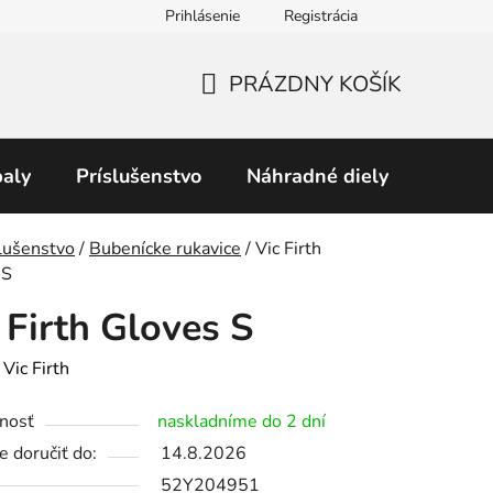
Prihlásenie
Registrácia
Obchodné podmienky
Predávané značky
Podmienky 
PRÁZDNY KOŠÍK
NÁKUPNÝ
KOŠÍK
aly
Príslušenstvo
Náhradné diely
Perku
v
lušenstvo
/
Bubenícke rukavice
/
Vic Firth
 S
 Firth Gloves S
:
Vic Firth
nosť
naskladníme do 2 dní
 doručiť do:
14.8.2026
52Y204951