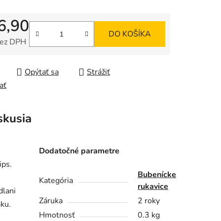
6,90
DO KOŠÍKA
bez DPH
tková cena:
Opýtať sa
Strážiť
ať
skusia
Dodatočné parametre
ips.
Bubenícke
Kategória
rukavice
dlani
Záruka
2 roky
áku.
Hmotnosť
0.3 kg