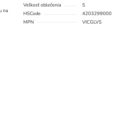
Veľkosť oblečenia
S
u na
HSCode
4203299000
MPN
VICGLVS