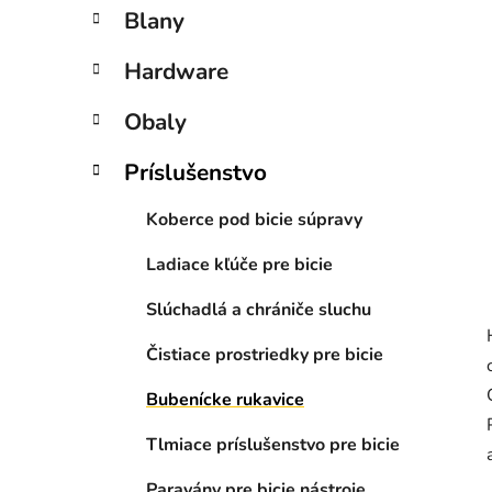
n
Blany
e
l
Hardware
Obaly
Príslušenstvo
Koberce pod bicie súpravy
Ladiace kľúče pre bicie
Slúchadlá a chrániče sluchu
Čistiace prostriedky pre bicie
Bubenícke rukavice
Tlmiace príslušenstvo pre bicie
Paravány pre bicie nástroje