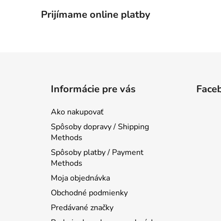
Prijímame online platby
Z
á
Informácie pre vás
Face
p
ä
Ako nakupovať
t
Spôsoby dopravy / Shipping
i
Methods
e
Spôsoby platby / Payment
Methods
Moja objednávka
Obchodné podmienky
Predávané značky