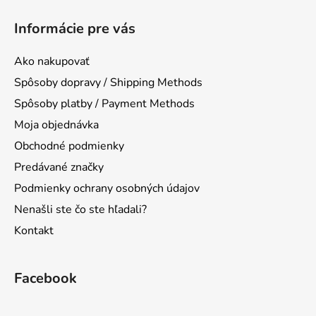
Z
á
Informácie pre vás
p
ä
Ako nakupovať
t
Spôsoby dopravy / Shipping Methods
i
Spôsoby platby / Payment Methods
e
Moja objednávka
Obchodné podmienky
Predávané značky
Podmienky ochrany osobných údajov
Nenašli ste čo ste hľadali?
Kontakt
Facebook