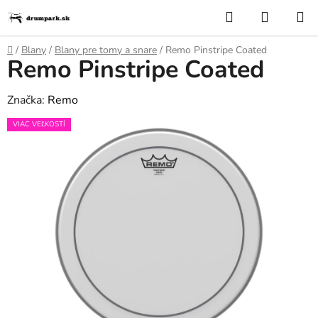
Prejsť
Hľadať
NÁKUP
na
KOŠÍK
obsah
Domov
/
Blany
/
Blany pre tomy a snare
/
Remo Pinstripe Coated
Remo Pinstripe Coated
Značka:
Remo
VIAC VEĽKOSTÍ