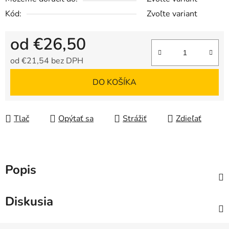
Kód:
Zvoľte variant
od
€26,50
od
€21,54
bez DPH
Jednotková cena:
DO KOŠÍKA
Tlač
Opýtať sa
Strážiť
Zdieľať
Popis
Diskusia