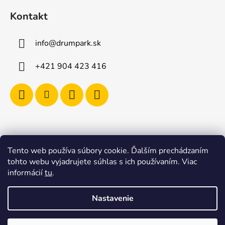
Kontakt
info
@
drumpark.sk
+421 904 423 416
Tento web používa súbory cookie. Ďalším prechádzaním
Navštívte aj e-shop s etnickými hudobnými nástrojmi
tohto webu vyjadrujete súhlas s ich používaním. Viac
Drumbla.sk |
informácií
tu
.
Tento web upravil onRock Design – Upravíme a
naplníme váš e-shop
Nastavenie
Vytvoril Shoptet