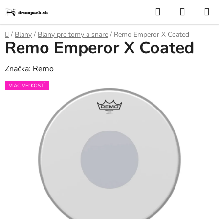
Prejsť
Hľadať
NÁKUP
na
KOŠÍK
obsah
Domov
/
Blany
/
Blany pre tomy a snare
/
Remo Emperor X Coated
Remo Emperor X Coated
Značka:
Remo
VIAC VEĽKOSTÍ