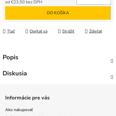
od
€23,50
bez DPH
Jednotková cena:
DO KOŠÍKA
Tlač
Opýtať sa
Strážiť
Zdieľať
Popis
Diskusia
Z
á
Informácie pre vás
p
ä
Ako nakupovať
t