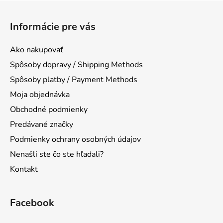
Z
á
Informácie pre vás
p
ä
Ako nakupovať
t
Spôsoby dopravy / Shipping Methods
i
Spôsoby platby / Payment Methods
e
Moja objednávka
Obchodné podmienky
Predávané značky
Podmienky ochrany osobných údajov
Nenašli ste čo ste hľadali?
Kontakt
Facebook