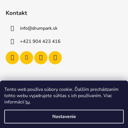
Kontakt
info
@
drumpark.sk
+421 904 423 416
Tento web používa súbory cookie. Ďalším prechádzaním
Navštívte aj e-shop s etnickými hudobnými nástrojmi
tohto webu vyjadrujete súhlas s ich používaním. Viac
Drumbla.sk |
informácií
tu
.
Tento web upravil onRock Design – Upravíme a
naplníme váš e-shop
Nastavenie