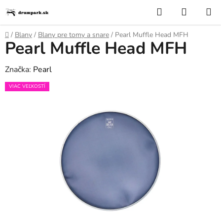
Prejsť
Hľadať
NÁKUP
na
KOŠÍK
obsah
Domov
/
Blany
/
Blany pre tomy a snare
/
Pearl Muffle Head MFH
Pearl Muffle Head MFH
Značka:
Pearl
VIAC VEĽKOSTÍ