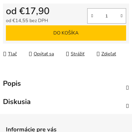
od
€17,90
od
€14,55
bez DPH
Jednotková cena:
DO KOŠÍKA
Tlač
Opýtať sa
Strážiť
Zdieľať
Popis
Diskusia
Z
á
Informácie pre vás