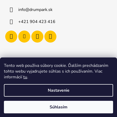
info
@
drumpark.sk
+421 904 423 416
Tento web používa súbory cookie. Ďalším prechádzaním
Navštívte aj e-shop s etnickými hudobnými nástrojmi
tohto webu vyjadrujete súhlas s ich používaním. Viac
Drumbla.sk |
informácií
tu
.
Tento web upravil onRock Design – Upravíme a
naplníme váš e-shop
Nastavenie
Vytvoril Shoptet
Súhlasím
Copyright 2026
Drumpark.sk – Špecializovaný obchod
pre bubeníkov
. Všetky práva vyhradené.