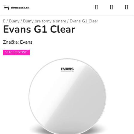
Prejsť
Hľadať
NÁKUP
na
KOŠÍK
obsah
Domov
/
Blany
/
Blany pre tomy a snare
/
Evans G1 Clear
Evans G1 Clear
Značka:
Evans
VIAC VEĽKOSTÍ