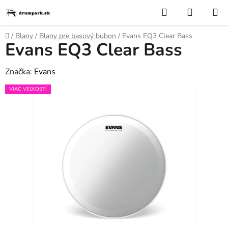
Prejsť
Hľadať
NÁKUP
na
KOŠÍK
obsah
Domov
/
Blany
/
Blany pre basový bubon
/
Evans EQ3 Clear Bass
Evans EQ3 Clear Bass
Značka:
Evans
VIAC VEĽKOSTÍ