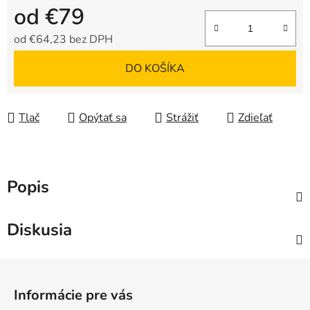
od
€79
od
€64,23
bez DPH
Jednotková cena:
DO KOŠÍKA
Tlač
Opýtať sa
Strážiť
Zdieľať
Popis
Diskusia
Z
á
Informácie pre vás
p