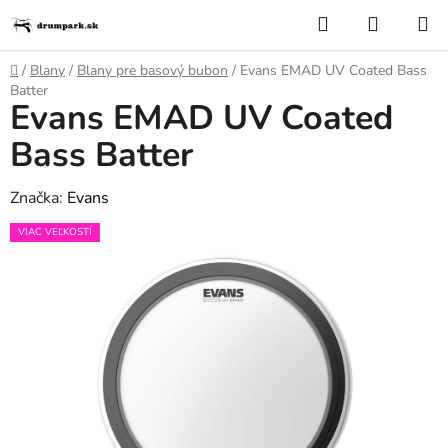
Prejsť
Hľadať
NÁKUP
na
KOŠÍK
obsah
Domov
/
Blany
/
Blany pre basový bubon
/
Evans EMAD UV Coated Bass
Batter
Evans EMAD UV Coated
Bass Batter
Značka:
Evans
VIAC VEĽKOSTÍ