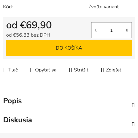
Kód:
Zvoľte variant
od
€69,90
od
€56,83
bez DPH
Jednotková cena:
DO KOŠÍKA
Tlač
Opýtať sa
Strážiť
Zdieľať
Popis
Diskusia
Z