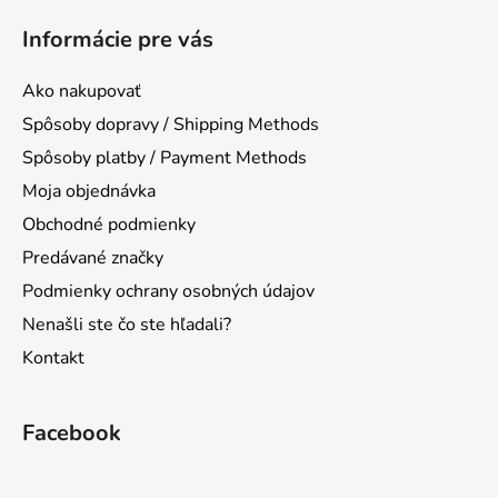
á
Informácie pre vás
p
ä
Ako nakupovať
t
Spôsoby dopravy / Shipping Methods
i
Spôsoby platby / Payment Methods
e
Moja objednávka
Obchodné podmienky
Predávané značky
Podmienky ochrany osobných údajov
Nenašli ste čo ste hľadali?
Kontakt
Facebook