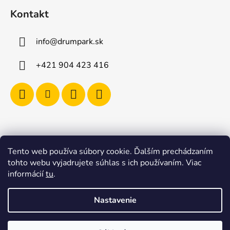
Kontakt
info
@
drumpark.sk
+421 904 423 416
Tento web používa súbory cookie. Ďalším prechádzaním
Navštívte aj e-shop s etnickými hudobnými nástrojmi
tohto webu vyjadrujete súhlas s ich používaním. Viac
Drumbla.sk |
informácií
tu
.
Tento web upravil onRock Design – Upravíme a
naplníme váš e-shop
Nastavenie
Vytvoril Shoptet